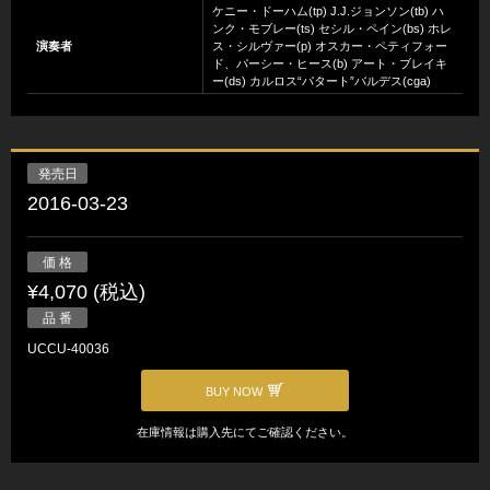
ケニー・ドーハム(tp) J.J.ジョンソン(tb) ハ
ンク・モブレー(ts) セシル・ペイン(bs) ホレ
演奏者
ス・シルヴァー(p) オスカー・ペティフォー
ド、パーシー・ヒース(b) アート・ブレイキ
ー(ds) カルロス“パタート”バルデス(cga)
発売日
2016-03-23
価 格
¥4,070 (税込)
品 番
UCCU-40036
BUY NOW
在庫情報は購入先にてご確認ください。