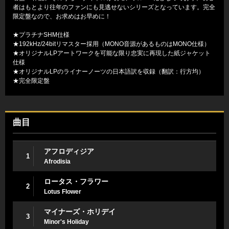
者はもとより往年のファンにも見逃せないシリーズとなっています。完全
限定盤なので、お求めはお早めに！
★プラチナSHM仕様
★192kHz/24bitリマスター採用（MONO音源があるものはMONO仕様）
★オリジナルLPアートワークを可能な限り忠実に再現した紙ジャケット
仕様
★オリジナルLPのライナーノーツの日本語訳を収録（翻訳：行方均）
★完全限定盤
曲目
アフロディジア
1
Afrodisia
ロータス・フラワー
2
Lotus Flower
マイナーズ・ホリデイ
3
Minor's Holiday