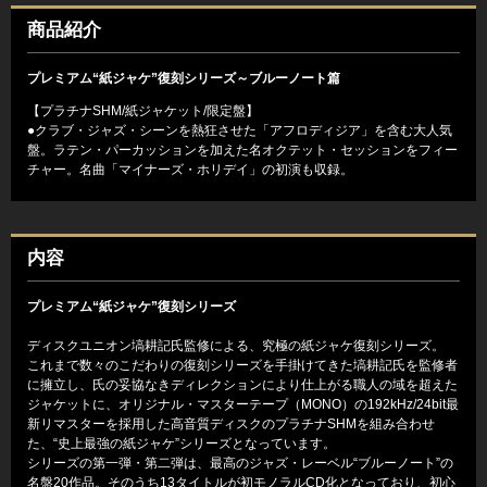
商品紹介
プレミアム“紙ジャケ”復刻シリーズ～ブルーノート篇
【プラチナSHM/紙ジャケット/限定盤】
●クラブ・ジャズ・シーンを熱狂させた「アフロディジア」を含む大人気
盤。ラテン・パーカッションを加えた名オクテット・セッションをフィー
チャー。名曲「マイナーズ・ホリデイ」の初演も収録。
内容
プレミアム“紙ジャケ”復刻シリーズ
ディスクユニオン塙耕記氏監修による、究極の紙ジャケ復刻シリーズ。
これまで数々のこだわりの復刻シリーズを手掛けてきた塙耕記氏を監修者
に擁立し、氏の妥協なきディレクションにより仕上がる職人の域を超えた
ジャケットに、オリジナル・マスターテープ（MONO）の192kHz/24bit最
新リマスターを採用した高音質ディスクのプラチナSHMを組み合わせ
た、“史上最強の紙ジャケ”シリーズとなっています。
シリーズの第一弾・第二弾は、最高のジャズ・レーベル“ブルーノート”の
名盤20作品。そのうち13タイトルが初モノラルCD化となっており、初心