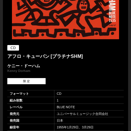
CD
アフロ・キューバン [プラチナSHM]
ケニー・ドーハム
Kenny Dorham
限 定
フォーマット
CD
組み枚数
1
レーベル
BLUE NOTE
発売元
ユニバーサルミュージック合同会社
発売国
日本
録音年
1955年1月29日、3月29日