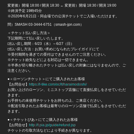
変更後）開場 18:00 / 開演 18:30 ← 変更前）開場 18:30 / 開演 19:00
※終演予定 19時45分
※2020年6月21日・同会場での公演チケットでご入場いただけます。
問）SMASH 03-3444-6751（smash-jpn.com）
＜チケット払い戻し方法＞
下記期間にて払い戻しいたします。
□払い戻し期間：6/23（水）～6/27（日）
□払い戻し方法：お買い求めになられたプレイガイドにて
※受付期間を過ぎての受付はできませんのでご注意ください。
※チケット紛失などによる対応は一切できません。
※半券が切り離されたチケットは払い戻しの対象にはなりませんので、ご
注意ください。
●＜ローソンチケット＞にてご購入されたお客様
【お問合せ】
https://l-tike.com/oc/lt/haraimodoshi/
お買い上げのローソン、ミニストップ店舗にて直接払戻しをさせていただ
きます。
お手持ちの未使用チケットをお持ちの上、ご来店ください。
※配送引取されたお客様は最寄りのローソン店舗で払戻しをさせていただ
きます。
●＜チケットぴあ＞にてご購入されたお客様
【お問合せ】
http://t.pia.jp/guide/refund.jsp
チケットの引取方法などにより手続きが異なります。