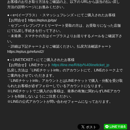
お客様のお引き取り方法をご確認の上、以下の URLから該当の払い戻し
方法の説明ページにお進みください。
●＜e+(イープラス）・スマッシュフレンズ＞にてご購入されたお客様
【お問合せ】https://eplus.jp/qa/
・セブン-イレブン/ファミリーマート受取の方は、お受取りになった店舗
にて払戻し手続きを行って下さい。
・未発券、スマチケの方はイープラスよりお送りするメールをご確認下さ
い。
・詳細は下記チャートよりご確認ください。払戻方法確認チャート
https://eplus.jp/refund2/
●＜LINETICKET＞にてご購入されたお客様
【お問合せ】 LINEチケット
https://line.me/R/ti/p/%40lineticket_jp
払戻し方法は「LINEチケットinfo」のアカウントにて、LINEのトーク上で
ご案内をさせていただきます。
「LINEチケットinfo」アカウントとはLINEチケットで購入・分配を受け取
られたお客様が必ずフォローしているアカウントになります。
※LINEチケットでご購入のお客様は、発券の有無に関わらずLINEアカウ
ントを削除しないようにご注意ください。
※LINEの公式アカウントが問い合わせフォームになっております。