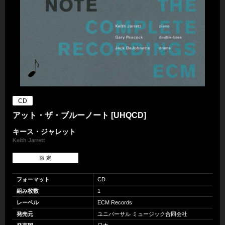
CD
アット・ザ・ブルーノート [UHQCD]
キース・ジャレット
Keith Jarrett
限 定
フォーマット
CD
組み枚数
1
レーベル
ECM Records
発売元
ユニバーサル ミュージック合同会社