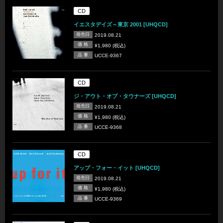
CD
イエスタデイズ～東京 2001 [UHQCD]
発売日
2019.08.21
価 格
¥1,980 (税込)
品 番
UCCE-9367
CD
ジ・アウト・オブ・タウナーズ [UHQCD]
発売日
2019.08.21
価 格
¥1,980 (税込)
品 番
UCCE-9368
CD
アップ・フォー・イット [UHQCD]
発売日
2019.08.21
価 格
¥1,980 (税込)
品 番
UCCE-9369