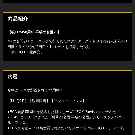
商品紹介
【祝ECM50周年 平成の名盤25】
NYの名門ジャズ・クラブで行われたスタンダーズ・トリオの前人未到の3
日間のライヴから2日目の1stセットを収録した1枚。
・初UHQ-CD化商品。
内容
今年はECMが創設されて55周年！
【UHQCD】【数量限定】【アンコールプレス】
●ECM創設55周年を記念した新シリーズ『ECM Revisits』に合わせて、
2019年にリリースされた『昭和の名盤/平成の名盤』シリーズをアンコー
ル・プレス。
●ECMの名盤をより高音質で聴きたいリスナー向けのUHQ-CDシリーズ。