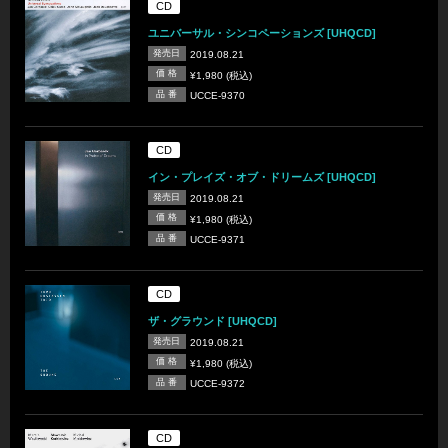
CD
ユニバーサル・シンコペーションズ [UHQCD]
発売日
2019.08.21
価 格
¥1,980 (税込)
品 番
UCCE-9370
CD
イン・プレイズ・オブ・ドリームズ [UHQCD]
発売日
2019.08.21
価 格
¥1,980 (税込)
品 番
UCCE-9371
CD
ザ・グラウンド [UHQCD]
発売日
2019.08.21
価 格
¥1,980 (税込)
品 番
UCCE-9372
CD