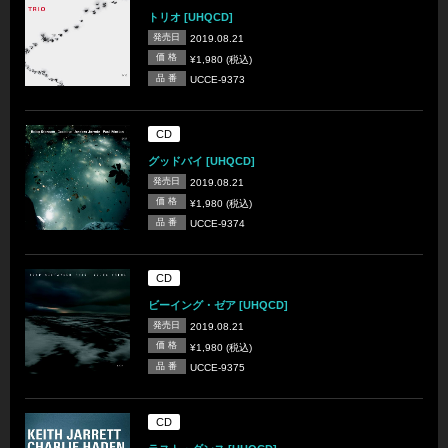
トリオ [UHQCD]
発売日
2019.08.21
価 格
¥1,980 (税込)
品 番
UCCE-9373
CD
グッドバイ [UHQCD]
発売日
2019.08.21
価 格
¥1,980 (税込)
品 番
UCCE-9374
CD
ビーイング・ゼア [UHQCD]
発売日
2019.08.21
価 格
¥1,980 (税込)
品 番
UCCE-9375
CD