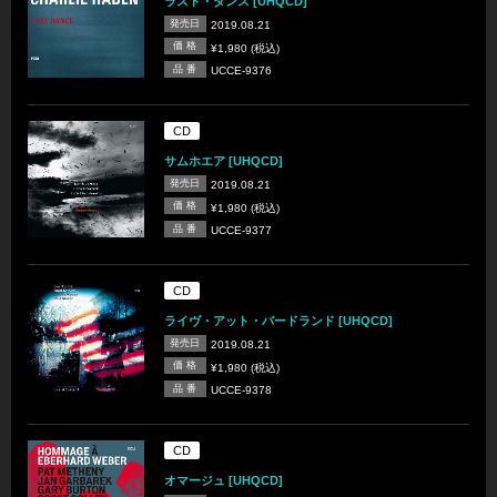
ラスト・ダンス [UHQCD]
発売日
2019.08.21
価 格
¥1,980 (税込)
品 番
UCCE-9376
CD
サムホエア [UHQCD]
発売日
2019.08.21
価 格
¥1,980 (税込)
品 番
UCCE-9377
CD
ライヴ・アット・バードランド [UHQCD]
発売日
2019.08.21
価 格
¥1,980 (税込)
品 番
UCCE-9378
CD
オマージュ [UHQCD]