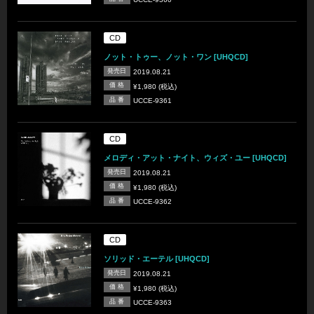
CD
ノット・トゥー、ノット・ワン [UHQCD]
発売日
2019.08.21
価 格
¥1,980 (税込)
品 番
UCCE-9361
CD
メロディ・アット・ナイト、ウィズ・ユー [UHQCD]
発売日
2019.08.21
価 格
¥1,980 (税込)
品 番
UCCE-9362
CD
ソリッド・エーテル [UHQCD]
発売日
2019.08.21
価 格
¥1,980 (税込)
品 番
UCCE-9363