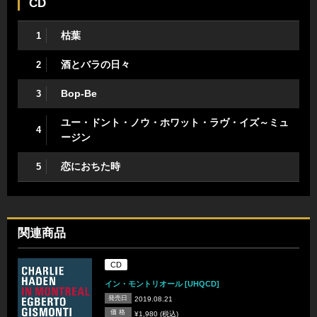
CD
枯葉
1
酒とバラの日々
2
Bop-Be
3
ユー・ドント・ノウ・ホワット・ラヴ・イズ～ミュ
4
ージン
恋におちた時
5
関連商品
CD
イン・モントリオール [UHQCD]
発売日
2019.08.21
価 格
¥1,980 (税込)