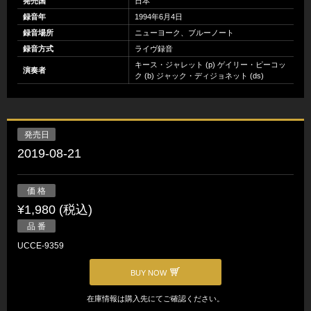
発売国
日本
録音年
1994年6月4日
録音場所
ニューヨーク、ブルーノート
録音方式
ライヴ録音
キース・ジャレット (p) ゲイリー・ピーコッ
演奏者
ク (b) ジャック・ディジョネット (ds)
発売日
2019-08-21
価 格
¥1,980 (税込)
品 番
UCCE-9359
BUY NOW
在庫情報は購入先にてご確認ください。