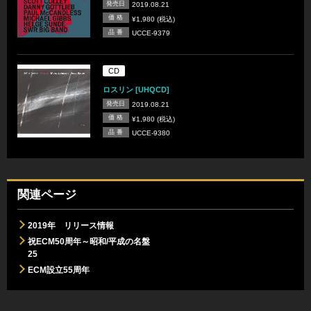
発売日
2019.08.21
価 格
¥1,980 (税込)
品 番
UCCE-9379
CD
ロスリン [UHQCD]
発売日
2019.08.21
価 格
¥1,980 (税込)
品 番
UCCE-9380
関連ページ
2019年 リリース情報
祝ECM50周年～昭和/平成の名盤
25
ECM設立55周年