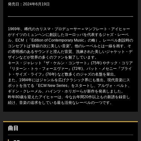
発売日：2024年6月19日
1969年、稀代のカリスマ・プロデューサー＝マンフレート・アイヒャー
がドイツのミュンヘンに創設したヨーロッパを代表するジャズ・レーベ
ル、ECM（「Edition of Contemporary Music」の略）。レーベル創設時の
コンセプトは“静寂の次に美しい音楽”。他のレーベルとは一線を画す、そ
の透明感のあるサウンドと澄んだ音質、洗練された美しいジャケット・デ
ザインなどが世界の多くのファンを魅了しています。
キース・ジャレット『ザ・ケルン・コンサート』(75年) やチック・コリア
『リターン・トゥ・フォーエヴァー』(72年)、パット・メセニー『ブライ
ト・サイズ・ライフ』(76年) など数多くのジャズの名盤を輩出。
また、1984年にはジャンルを広げクラシック界にも進出。現代音楽にス
ポットを当てる「ECM New Series」をスタートし、アルヴォ・ペルト、
ギドン・クレーメル、ハインツ・ホリガーらが新作を発表しました。
昨年80歳を迎えたアイヒャーは、今なお年間20作以上もの新譜を録音し
続け、音楽の追求をしている最も活発なレーベルの一つです。
曲目