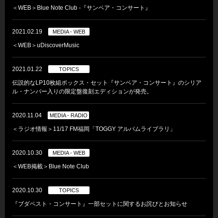
＜WEB＞Blue Note Club ‐『サンベア・コンサート』
2021.02.19
MEDIA - WEB
＜WEB＞uDiscoverMusic
2021.01.22
TOPICS
伝説的なLP10枚組ボックス・セット『サンベア・コンサート』のシリア
ル・ナンバー入りの限定盤復刻エディションが発売。
2020.11.04
MEDIA - RADIO
＜ラジオ情報＞11/17 FM福岡「TOGGY アルバムライブラリ」
2020.10.30
MEDIA - WEB
＜WEB掲載＞Blue Note Club
2020.10.30
TOPICS
『ブダペスト・コンサート』一部セットに関するお詫びとお知らせ