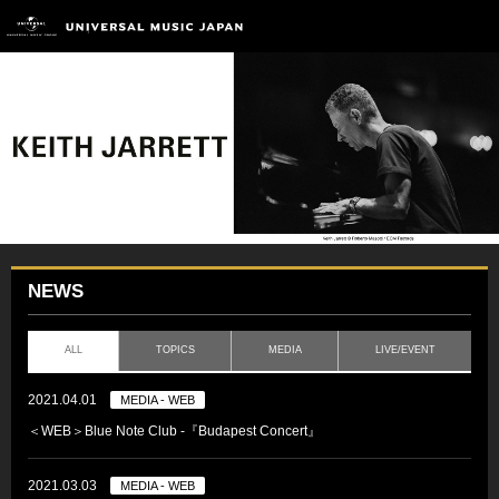
NEWS
ALL
TOPICS
MEDIA
LIVE/EVENT
2021.04.01
MEDIA - WEB
＜WEB＞Blue Note Club ‐『Budapest Concert』
2021.03.03
MEDIA - WEB