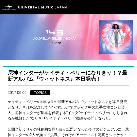
尼神インターがケイティ・ペリーになりきり！？最
新アルバム『ウィットネス』本日発売！
2017.06.09
TOPICS
ケイティ・ペリーの4年ぶりの最新アルバム『ウィットネス』が本日発売
となり、それを記念して “イイ女ボケ”でブレイク中の若手女性コンビ芸
人、尼神インターが世界を代表する”イイ女”ケイティ・ペリーになりきれ
るか挑戦した“なりきりケイティ・ペリー”動画が公開となった。
公開当初よりその独創的な見た目が話題となった今作のビジュアルに、尼
神インターの2人が揃って挑戦。それぞれアーティスト写真とジャケット