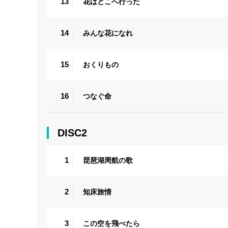
13
花はどこへ行った
14
みんな花になれ
15
おくりもの
16
つなぐ命
DISC2
1
琵琶湖周航の歌
2
知床旅情
3
この空を飛べたら