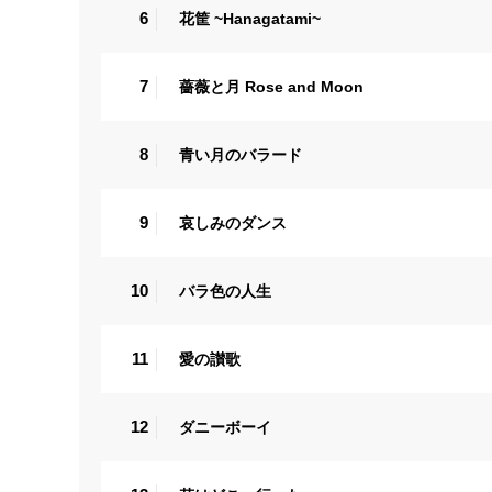
6
花筐 ~Hanagatami~
7
薔薇と月 Rose and Moon
8
青い月のバラード
9
哀しみのダンス
10
バラ色の人生
11
愛の讃歌
12
ダニーボーイ