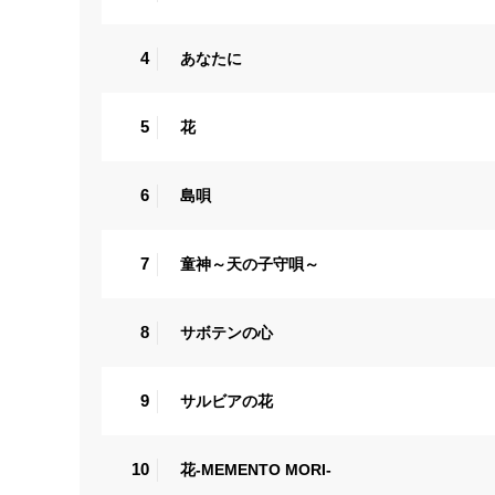
4
あなたに
5
花
6
島唄
7
童神～天の子守唄～
8
サボテンの心
9
サルビアの花
10
花‐MEMENTO MORI‐