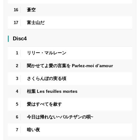
蒼空
16
富士山だ
17
Disc4
リリー・マルレーン
1
聞かせてよ愛の言葉を Parlez-moi d’amour
2
さくらんぼの実る頃
3
枯葉 Les feuilles mortes
4
愛はすべてを赦す
5
今日は帰れない~パルチザンの唄~
6
暗い夜
7