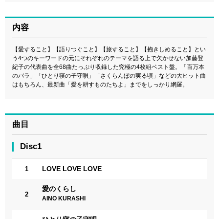
内容
【愛すること】【語りつぐこと】【旅すること】【抱きしめること】とい
う4つのキーワードの元にそれぞれのテーマを語る上で欠かせない加藤登
紀子の代表曲を全68曲たっぷり収録した究極の4枚組ベスト盤。「百万本
のバラ」「ひとり寝の子守唄」「さくらんぼの実る頃」などの大ヒット曲
はもちろん、最新曲「愛を耕すものたちよ」までをしっかり網羅。
曲目
Disc1
LOVE LOVE LOVE
1
愛のくらし
2
AINO KURASHI