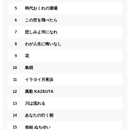
時代おくれの酒場
5
この空を飛べたら
6
悲しみよ河になれ
7
わが人生に悔いなし
8
花
9
島唄
10
イラヨイ月夜浜
11
風歌 KAZEUTA
12
川は流れる
13
あなたの行く朝
14
命結 ぬちゆい
15