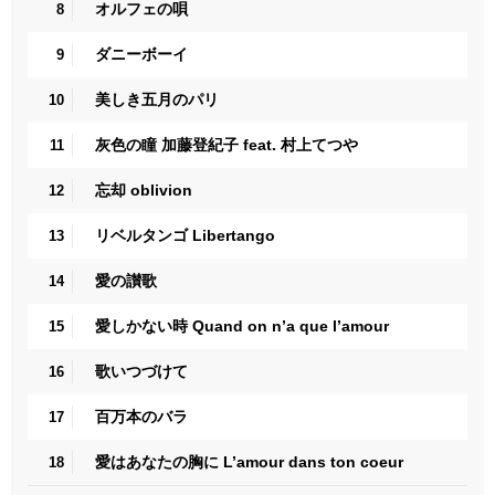
オルフェの唄
8
ダニーボーイ
9
美しき五月のパリ
10
灰色の瞳 加藤登紀子 feat. 村上てつや
11
忘却 oblivion
12
リベルタンゴ Libertango
13
愛の讃歌
14
愛しかない時 Quand on n’a que l’amour
15
歌いつづけて
16
百万本のバラ
17
愛はあなたの胸に L’amour dans ton coeur
18