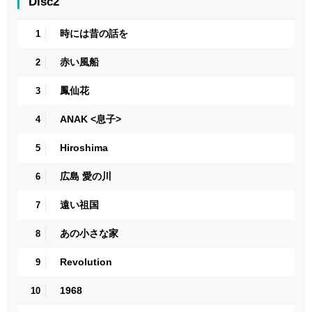
Disc2
時には昔の話を
1
赤い風船
2
鳳仙花
3
ANAK <息子>
4
Hiroshima
5
広島 愛の川
6
遠い祖国
7
あの小さな家
8
Revolution
9
1968
10