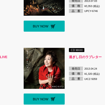
発売日
2013.07.03
価 格
¥3,353 (税込)
品 番
UPCY-6746
BUY NOW
CD MAXI
IVE
過ぎし日のラブレター
発売日
2013.04.24
価 格
¥1,320 (税込)
品 番
UICZ-5059
BUY NOW