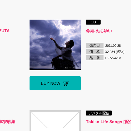
CD
EUTA
命結-ぬちゆい
発売日
2011.09.28
価 格
¥2,934 (税込)
品 番
UICZ-4250
BUY NOW
デジタル配信
本寮歌集
Tokiko Life Songs [