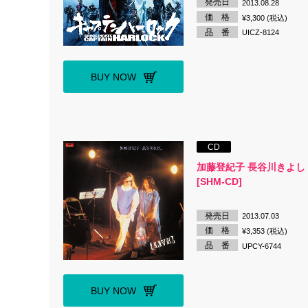
発売日
2013.08.28
価 格
¥3,300 (税込)
品 番
UICZ-8124
BUY NOW
CD
加藤登紀子 長谷川きよし L
[SHM-CD]
発売日
2013.07.03
価 格
¥3,353 (税込)
品 番
UPCY-6744
BUY NOW