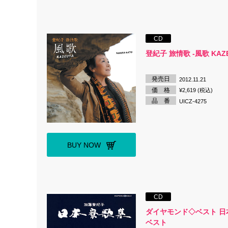
CD
登紀子 旅情歌 -風歌 KAZ
発売日
2012.11.21
価 格
¥2,619 (税込)
品 番
UICZ-4275
BUY NOW
CD
ダイヤモンド◇ベスト 日
ベスト