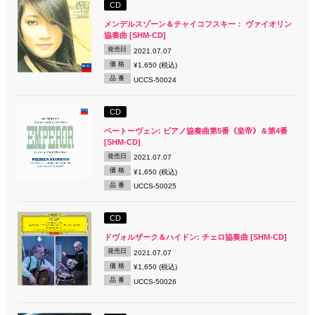
CD
メンデルスゾーン＆チャイコフスキー： ヴァイオリン
協奏曲 [SHM-CD]
発売日
2021.07.07
価 格
¥1,650 (税込)
品 番
UCCS-50024
CD
ベートーヴェン: ピアノ協奏曲第5番《皇帝》＆第4番
[SHM-CD]
発売日
2021.07.07
価 格
¥1,650 (税込)
品 番
UCCS-50025
CD
ドヴォルザーク＆ハイドン: チェロ協奏曲 [SHM-CD]
発売日
2021.07.07
価 格
¥1,650 (税込)
品 番
UCCS-50026