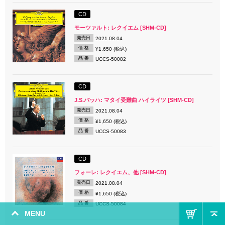
CD
モーツァルト: レクイエム [SHM-CD]
発売日
2021.08.04
価 格
¥1,650 (税込)
品 番
UCCS-50082
CD
J.S.バッハ: マタイ受難曲 ハイライツ [SHM-CD]
発売日
2021.08.04
価 格
¥1,650 (税込)
品 番
UCCS-50083
CD
フォーレ: レクイエム、他 [SHM-CD]
発売日
2021.08.04
価 格
¥1,650 (税込)
品 番
UCCS-50084
MENU