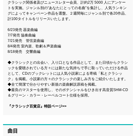
クラシック関係者及びニュースレター会員、計約2万 5000 人にアンケー
トを実施。ジャンル別の“あなたにとっての名曲”を集計し、人気ランキン
グによってキャンペーン作品を選盤。２週間毎にジャンル別で各20作品、
計100タイトルをリリースいたします。
6/23発売 器楽曲編
7/7発売 協奏曲編
7/21発売 管弦楽曲編
8/4発売 室内楽、歌劇＆声楽曲編
8/18発売 交響曲編
◆クラシックとの出会い、入り口となる作品として、また日頃からクラシ
ックを愛聴されている方々には新たな気持ちで手に取っていただける作品
として、CDのブックレットには人気小説家による寄稿「私とクラシッ
ク」を掲載。小説家の方々のクラシックの楽しみ方をご紹介いたします。
◆全て簡潔で分かりやすい新規の楽曲解説原稿を掲載。
◆最良のマスターを使用し、そのポテンシャルをひき出す高音質SHM-CD
＆グリーン・カラー・レーベルコート仕様を採用。
『クラシック百貨店』特設ページ>>
曲目