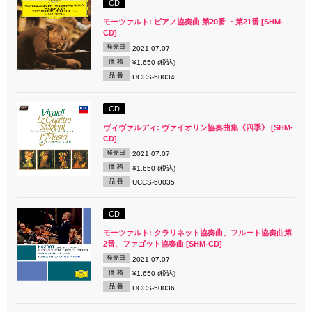
CD
モーツァルト: ピアノ協奏曲 第20番 ・第21番 [SHM-
CD]
発売日
2021.07.07
価 格
¥1,650 (税込)
品 番
UCCS-50034
CD
ヴィヴァルディ: ヴァイオリン協奏曲集《四季》 [SHM-
CD]
発売日
2021.07.07
価 格
¥1,650 (税込)
品 番
UCCS-50035
CD
モーツァルト: クラリネット協奏曲、フルート協奏曲第
2番、ファゴット協奏曲 [SHM-CD]
発売日
2021.07.07
価 格
¥1,650 (税込)
品 番
UCCS-50036