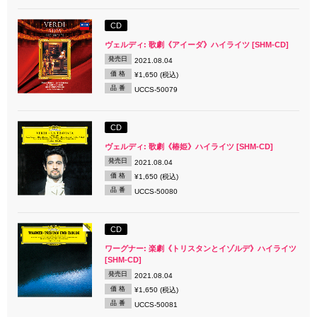
CD
ヴェルディ: 歌劇《アイーダ》ハイライツ [SHM-CD]
発売日
2021.08.04
価 格
¥1,650 (税込)
品 番
UCCS-50079
CD
ヴェルディ: 歌劇《椿姫》ハイライツ [SHM-CD]
発売日
2021.08.04
価 格
¥1,650 (税込)
品 番
UCCS-50080
CD
ワーグナー: 楽劇《トリスタンとイゾルデ》ハイライツ
[SHM-CD]
発売日
2021.08.04
価 格
¥1,650 (税込)
品 番
UCCS-50081