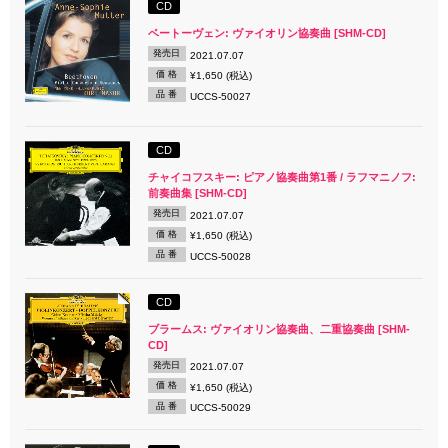
CD
ベートーヴェン: ヴァイオリン協奏曲 [SHM-CD]
発売日
2021.07.07
価 格
¥1,650 (税込)
品 番
UCCS-50027
CD
チャイコフスキー: ピアノ協奏曲第1番 / ラフマニノフ:
前奏曲集 [SHM-CD]
発売日
2021.07.07
価 格
¥1,650 (税込)
品 番
UCCS-50028
CD
ブラームス: ヴァイオリン協奏曲、二重協奏曲 [SHM-
CD]
発売日
2021.07.07
価 格
¥1,650 (税込)
品 番
UCCS-50029