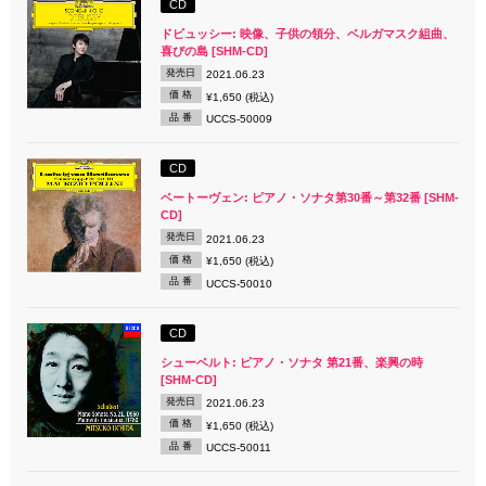
CD
ドビュッシー: 映像、子供の領分、ベルガマスク組曲、
喜びの島 [SHM-CD]
発売日
2021.06.23
価 格
¥1,650 (税込)
品 番
UCCS-50009
CD
ベートーヴェン: ピアノ・ソナタ第30番～第32番 [SHM-
CD]
発売日
2021.06.23
価 格
¥1,650 (税込)
品 番
UCCS-50010
CD
シューベルト: ピアノ・ソナタ 第21番、楽興の時
[SHM-CD]
発売日
2021.06.23
価 格
¥1,650 (税込)
品 番
UCCS-50011