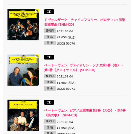
CD
ドヴォルザーク、チャイコフスキー、ボロディン: 弦楽
四重奏曲 [SHM-CD]
発売日
2021.08.04
価 格
¥1,650 (税込)
品 番
UCCS-50070
CD
ベートーヴェン: ヴァイオリン・ソナタ第5番《春》・
第9番《クロイツェル》 [SHM-CD]
発売日
2021.08.04
価 格
¥1,650 (税込)
品 番
UCCS-50071
CD
ベートーヴェン: ピアノ三重奏曲第7番《大公》・第4番
《街の歌》 [SHM-CD]
発売日
2021.08.04
価 格
¥1,650 (税込)
品 番