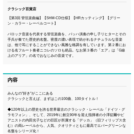
クラシック百貨店
【第3回 管弦楽曲編】【SHM-CD仕様】【HRカッティング】【グリー
ン・カラー・レーベルコート】
バロック音楽を代表する管弦楽曲を、バッハ演奏の申し子リヒターとその
手兵が奏でた歴史的名盤。密度の濃い表現で紡がれるナチュラルな音楽
は、他で耳にすることができない風雅な格調を有しています。第２番にお
ける名フルート奏者ニコレのソロも絶品。なお第３番の「エア」は「G線
上のアリア」の名でおなじみの音楽です。
内容
みんなの"好き"がここにある
クラシックと言えば、まずはこの100曲、100タイトル！
◆120年以上の歴史を誇る世界最古のクラシック・レーベル「ドイツ・グ
ラモフォン」、そして、2019年に創立90年を迎え指揮者の小澤征爾やピ
アニストの内田光子などの巨匠が所属する「デッカ」（旧フィリップス含
む）の両レーベルから、人気、クオリティともに最高でエバーグリーンな
名盤をシリーズ化！