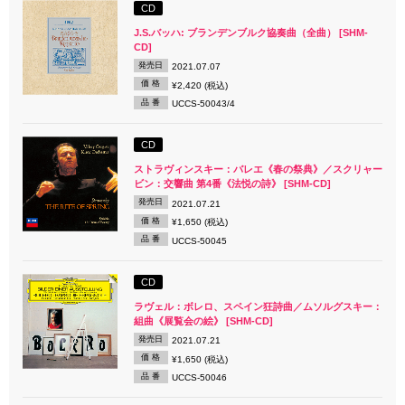
CD
J.S.バッハ: ブランデンブルク協奏曲（全曲） [SHM-
CD]
発売日
2021.07.07
価 格
¥2,420 (税込)
品 番
UCCS-50043/4
CD
ストラヴィンスキー：バレエ《春の祭典》／スクリャー
ビン：交響曲 第4番《法悦の詩》 [SHM-CD]
発売日
2021.07.21
価 格
¥1,650 (税込)
品 番
UCCS-50045
CD
ラヴェル：ボレロ、スペイン狂詩曲／ムソルグスキー：
組曲《展覧会の絵》 [SHM-CD]
発売日
2021.07.21
価 格
¥1,650 (税込)
品 番
UCCS-50046