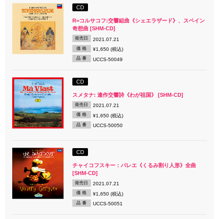
CD
R=コルサコフ:交響組曲《シェエラザード》、スペイン
奇想曲 [SHM-CD]
発売日
2021.07.21
価 格
¥1,650 (税込)
品 番
UCCS-50049
CD
スメタナ: 連作交響詩《わが祖国》 [SHM-CD]
発売日
2021.07.21
価 格
¥1,650 (税込)
品 番
UCCS-50050
CD
チャイコフスキー：バレエ《くるみ割り人形》全曲
[SHM-CD]
発売日
2021.07.21
価 格
¥1,650 (税込)
品 番
UCCS-50051