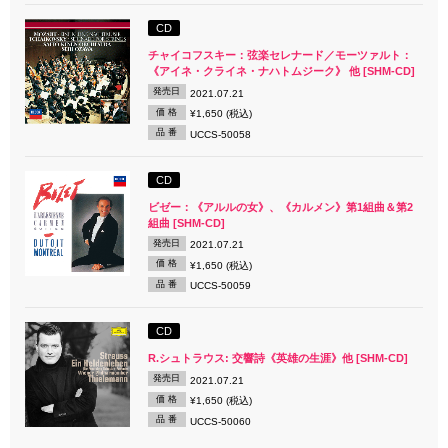
CD
チャイコフスキー：弦楽セレナード／モーツァルト：
《アイネ・クライネ・ナハトムジーク》 他 [SHM-CD]
発売日
2021.07.21
価 格
¥1,650 (税込)
品 番
UCCS-50058
CD
ビゼー：《アルルの女》、《カルメン》第1組曲＆第2
組曲 [SHM-CD]
発売日
2021.07.21
価 格
¥1,650 (税込)
品 番
UCCS-50059
CD
R.シュトラウス: 交響詩《英雄の生涯》他 [SHM-CD]
発売日
2021.07.21
価 格
¥1,650 (税込)
品 番
UCCS-50060