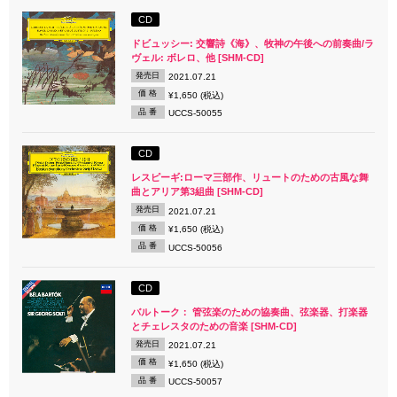
CD
ドビュッシー: 交響詩《海》、牧神の午後への前奏曲/ラ
ヴェル: ボレロ、他 [SHM-CD]
発売日
2021.07.21
価 格
¥1,650 (税込)
品 番
UCCS-50055
CD
レスピーギ:ローマ三部作、リュートのための古風な舞
曲とアリア第3組曲 [SHM-CD]
発売日
2021.07.21
価 格
¥1,650 (税込)
品 番
UCCS-50056
CD
バルトーク： 管弦楽のための協奏曲、弦楽器、打楽器
とチェレスタのための音楽 [SHM-CD]
発売日
2021.07.21
価 格
¥1,650 (税込)
品 番
UCCS-50057