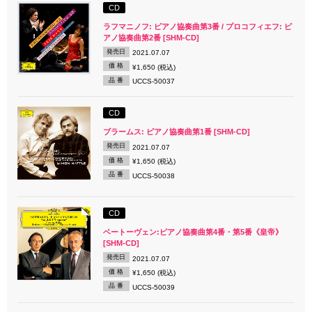
CD
ラフマニノフ: ピアノ協奏曲第3番 / プロコフィエフ: ピ
アノ協奏曲第2番 [SHM-CD]
発売日
2021.07.07
価 格
¥1,650 (税込)
品 番
UCCS-50037
CD
ブラームス: ピアノ協奏曲第1番 [SHM-CD]
発売日
2021.07.07
価 格
¥1,650 (税込)
品 番
UCCS-50038
CD
ベートーヴェン:ピアノ協奏曲第4番・第5番《皇帝》
[SHM-CD]
発売日
2021.07.07
価 格
¥1,650 (税込)
品 番
UCCS-50039