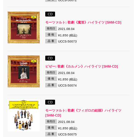
UCCS-50072
CD
モーツァルト: 歌劇《魔笛》ハイライツ [SHM-CD]
発売日
2021.08.04
価 格
¥1,650 (税込)
品 番
UCCS-50073
CD
ビゼー: 歌劇《カルメン》ハイライツ [SHM-CD]
発売日
2021.08.04
価 格
¥1,650 (税込)
品 番
UCCS-50074
CD
モーツァルト: 歌劇《フィガロの結婚》ハイライツ
[SHM-CD]
発売日
2021.08.04
価 格
¥1,650 (税込)
品 番
UCCS-50075