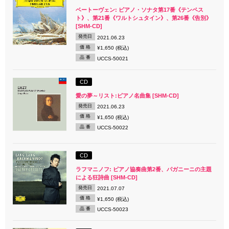
ベートーヴェン: ピアノ・ソナタ第17番《テンペス
ト》、第21番《ワルトシュタイン》、第26番《告別》
[SHM-CD]
発売日
2021.06.23
価 格
¥1,650 (税込)
品 番
UCCS-50021
CD
愛の夢～リスト:ピアノ名曲集 [SHM-CD]
発売日
2021.06.23
価 格
¥1,650 (税込)
品 番
UCCS-50022
CD
ラフマニノフ: ピアノ協奏曲第2番、パガニーニの主題
による狂詩曲 [SHM-CD]
発売日
2021.07.07
価 格
¥1,650 (税込)
品 番
UCCS-50023