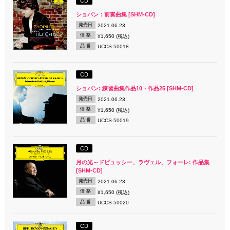
CD
ショパン：前奏曲集 [SHM-CD]
発売日
2021.06.23
価 格
¥1,650 (税込)
品 番
UCCS-50018
CD
ショパン: 練習曲集作品10・作品25 [SHM-CD]
発売日
2021.06.23
価 格
¥1,650 (税込)
品 番
UCCS-50019
CD
月の光～ドビュッシー、ラヴェル、フォーレ: 作品集
[SHM-CD]
発売日
2021.06.23
価 格
¥1,650 (税込)
品 番
UCCS-50020
CD