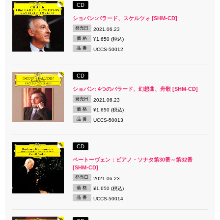
CD
ショパン:バラード、スケルツォ [SHM-CD]
発売日
2021.06.23
価 格
¥1,650 (税込)
品 番
UCCS-50012
CD
ショパン: 4つのバラード、幻想曲、舟歌 [SHM-CD]
発売日
2021.06.23
価 格
¥1,650 (税込)
品 番
UCCS-50013
CD
ベートーヴェン：ピアノ・ソナタ第30番～第32番
[SHM-CD]
発売日
2021.06.23
価 格
¥1,650 (税込)
品 番
UCCS-50014