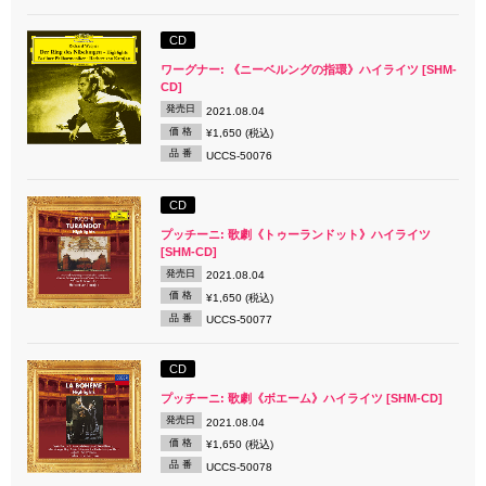
CD
ワーグナー: 《ニーベルングの指環》ハイライツ [SHM-
CD]
発売日
2021.08.04
価 格
¥1,650 (税込)
品 番
UCCS-50076
CD
プッチーニ: 歌劇《トゥーランドット》ハイライツ
[SHM-CD]
発売日
2021.08.04
価 格
¥1,650 (税込)
品 番
UCCS-50077
CD
プッチーニ: 歌劇《ボエーム》ハイライツ [SHM-CD]
発売日
2021.08.04
価 格
¥1,650 (税込)
品 番
UCCS-50078