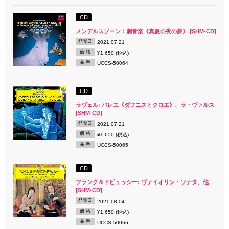
CD
メンデルスゾーン：劇音楽《真夏の夜の夢》 [SHM-CD]
発売日
2021.07.21
価 格
¥1,650 (税込)
品 番
UCCS-50064
CD
ラヴェル: バレエ《ダフニスとクロエ》、ラ・ヴァルス
[SHM-CD]
発売日
2021.07.21
価 格
¥1,650 (税込)
品 番
UCCS-50065
CD
フランク＆ドビュッシー: ヴァイオリン・ソナタ、他
[SHM-CD]
発売日
2021.08.04
価 格
¥1,650 (税込)
品 番
UCCS-50066