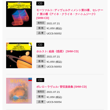
CD
モーツァルト: ディヴェルティメント第15番、セレナー
ド 第13番《アイネ・クライネ・ナハトムジーク》
[SHM-CD]
発売日
2021.07.21
価 格
¥1,650 (税込)
品 番
UCCS-50052
CD
ホルスト: 組曲《惑星》 [SHM-CD]
発売日
2021.07.21
価 格
¥1,650 (税込)
品 番
UCCS-50053
CD
ボレロ～ラヴェル: 管弦楽曲集 [SHM-CD]
発売日
2021.07.21
価 格
¥1,650 (税込)
品 番
UCCS-50054