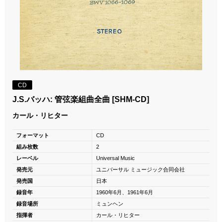
CD
J.S.バッハ: 管弦楽組曲全曲 [SHM-CD]
カール・リヒター
フォーマット
CD
組み枚数
2
レーベル
Universal Music
発売元
ユニバーサル ミュージック合同会社
発売国
日本
録音年
1960年6月、1961年6月
録音場所
ミュンヘン
指揮者
カール・リヒター