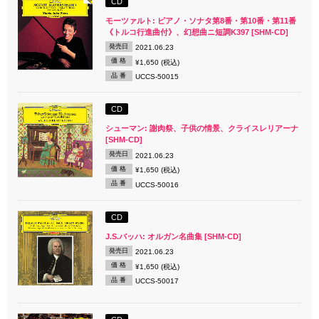
CD
モーツァルト: ピアノ・ソナタ第8番・第10番・第11番
《トルコ行進曲付》、幻想曲ニ短調K397 [SHM-CD]
発売日
2021.06.23
価 格
¥1,650 (税込)
品 番
UCCS-50015
CD
シューマン: 謝肉祭、子供の情景、クライスレリアーナ
[SHM-CD]
発売日
2021.06.23
価 格
¥1,650 (税込)
品 番
UCCS-50016
CD
J.S.バッハ: オルガン名曲集 [SHM-CD]
発売日
2021.06.23
価 格
¥1,650 (税込)
品 番
UCCS-50017