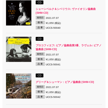
CD
シェーンベルク＆シベリウス: ヴァイオリン協奏曲
[SHM-CD]
発売日
2021.07.07
価 格
¥1,650 (税込)
品 番
UCCS-50040
CD
プロコフィエフ: ピアノ協奏曲第3番、ラヴェル: ピアノ
協奏曲 [SHM-CD]
発売日
2021.07.07
価 格
¥1,650 (税込)
品 番
UCCS-50041
CD
グリーグ＆シューマン：ピアノ協奏曲 [SHM-CD]
発売日
2021.07.07
価 格
¥1,650 (税込)
品 番
UCCS-50042