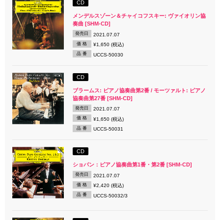
CD
メンデルスゾーン＆チャイコフスキー: ヴァイオリン協
奏曲 [SHM-CD]
発売日
2021.07.07
価 格
¥1,650 (税込)
品 番
UCCS-50030
CD
ブラームス: ピアノ協奏曲第2番 / モーツァルト: ピアノ
協奏曲第27番 [SHM-CD]
発売日
2021.07.07
価 格
¥1,650 (税込)
品 番
UCCS-50031
CD
ショパン：ピアノ協奏曲第1番・第2番 [SHM-CD]
発売日
2021.07.07
価 格
¥2,420 (税込)
品 番
UCCS-50032/3