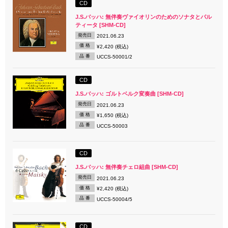
CD
J.S.バッハ: 無伴奏ヴァイオリンのためのソナタとパル
ティータ [SHM-CD]
発売日
2021.06.23
価 格
¥2,420 (税込)
品 番
UCCS-50001/2
CD
J.S.バッハ: ゴルトベルク変奏曲 [SHM-CD]
発売日
2021.06.23
価 格
¥1,650 (税込)
品 番
UCCS-50003
CD
J.S.バッハ: 無伴奏チェロ組曲 [SHM-CD]
発売日
2021.06.23
価 格
¥2,420 (税込)
品 番
UCCS-50004/5
CD