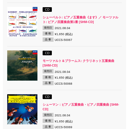
CD
シューベルト: ピアノ五重奏曲《ます》／ モーツァル
ト: ピアノ四重奏曲第1番 [SHM-CD]
発売日
2021.08.04
価 格
¥1,650 (税込)
品 番
UCCS-50067
CD
モーツァルト＆ブラームス: クラリネット五重奏曲
[SHM-CD]
発売日
2021.08.04
価 格
¥1,650 (税込)
品 番
UCCS-50068
CD
シューマン：ピアノ五重奏曲・ピアノ四重奏曲 [SHM-
CD]
発売日
2021.08.04
価 格
¥1,650 (税込)
品 番
UCCS-50069