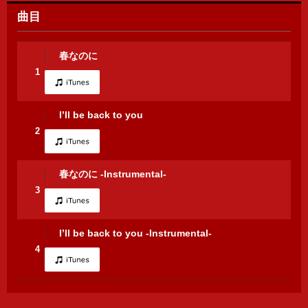
曲目
春なのに
1
I’ll be back to you
2
春なのに -Instrumental-
3
I’ll be back to you -Instrumental-
4