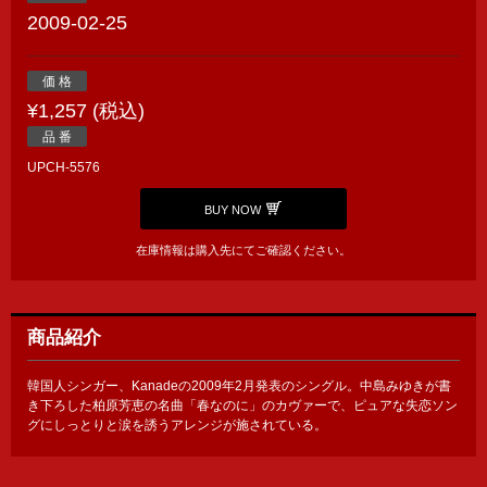
2009-02-25
価 格
¥1,257 (税込)
品 番
UPCH-5576
BUY NOW
在庫情報は購入先にてご確認ください。
商品紹介
韓国人シンガー、Kanadeの2009年2月発表のシングル。中島みゆきが書
き下ろした柏原芳恵の名曲「春なのに」のカヴァーで、ピュアな失恋ソン
グにしっとりと涙を誘うアレンジが施されている。