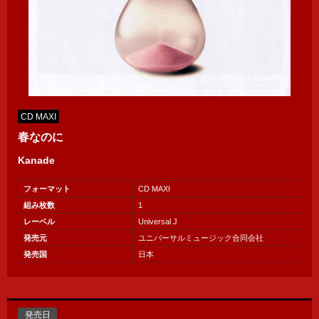
CD MAXI
春なのに
Kanade
フォーマット
CD MAXI
組み枚数
1
レーベル
Universal J
発売元
ユニバーサルミュージック合同会社
発売国
日本
発売日