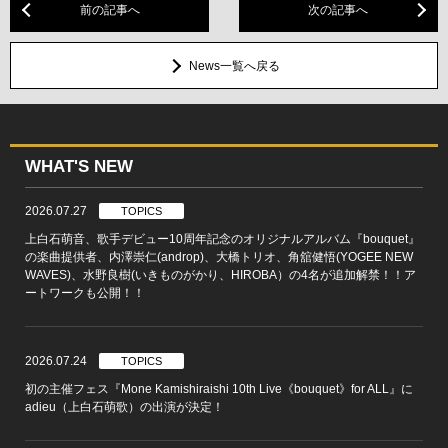
前の記事へ
次の記事へ
News一覧へ戻る
WHAT'S NEW
2026.07.27
TOPICS
上白石萌音、歌手デビュー10周年記念のオリジナルアルバム『bouquet』
の楽曲提供者、内澤崇仁(androp)、大橋トリオ、角舘健悟(YOGEE NEW
WAVES)、水野良樹(いきものがかり、HIROBA）の4名が追加解禁！！ア
ートワークも公開！！
2026.07.24
TOPICS
初の主催フェス『Mone Kamishiraishi 10th Live《bouquet》for ALL』に
adieu（上白石萌歌）の出演が決定！