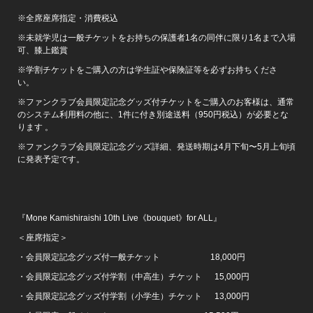
※全席座席指定・消費税込
※未就学児は一般チケットをお持ちの保護者1名の同伴に限り1名まで入場
可、膝上鑑賞
※学割チケットをご購入の方は学生証や保険証等を必ずお持ちくださ
い。
※ファンクラブ会員限定記念グッズ付チケットをご購入のお客様は、通常
のシステム利用料の他に、1件に付き別途送料（950円税込）が必要とな
ります 。
※ファンクラブ会員限定記念グッズ詳細、発送時期は4月下旬〜5月上旬頃
に発表予定です。
『Mone Kamishiraishi 10th Live《bouquet》for ALL』
＜座席指定＞
・会員限定記念グッズ付一般チケット 18,000円
・会員限定記念グッズ付学割（中高生）チケット 15,000円
・会員限定記念グッズ付学割（小学生）チケット 13,000円