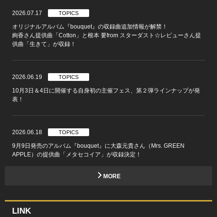
2026.07.17
TOPICS
オリジナルアルバム『bouquet』の収録曲追加情報が解禁！
絢香さん提供曲「Cotton」と根本 要from スターダスト☆レビューさん提
供曲「生きて」が収録！
2026.06.19
TOPICS
10月3日＆4日に開催する自身初の主催フェス、第２弾ラインナップが発
表！
2026.06.18
TOPICS
9月9日発売のアルバム『bouquet』に大森元貴さん（Mrs. GREEN
APPLE）の提供曲「メタセコイア」が収録決定！
MORE
LINK