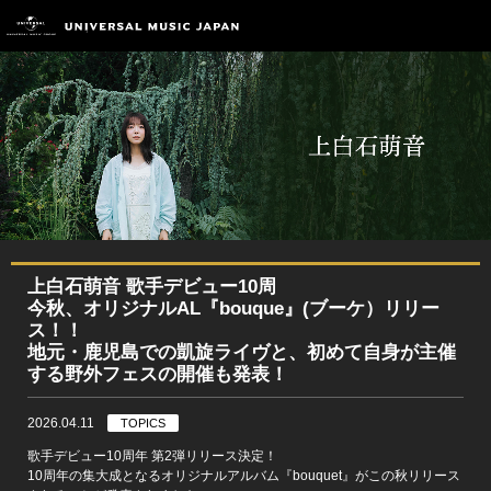
上白石萌音 歌手デビュー10周
今秋、オリジナルAL『bouque』(ブーケ）リリー
ス！！
地元・鹿児島での凱旋ライヴと、初めて自身が主催
する野外フェスの開催も発表！
2026.04.11
TOPICS
歌手デビュー10周年 第2弾リリース決定！
10周年の集大成となるオリジナルアルバム『bouquet』がこの秋リリース