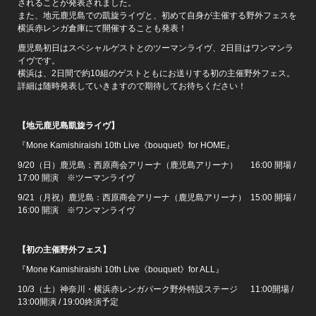
されることが発表されました。
また、地元鹿児島での凱旋ライヴと、初めて自身が主催する野外フェスを
横浜赤レンガ倉庫にて開催することも発表！
鹿児島初日はスペシャルゲストとのツーマンライヴ、2日目はワンマンラ
イヴです。
横浜は、2日間で約10組のゲストともにお送りする初の主催野外フェス。
詳細は随時発表していきますので期待してお待ちください！
【地元鹿児島凱旋ライヴ】
『Mone Kamishiraishi 10th Live《bouquet》for HOME』
9/20（日）鹿児島：西原商会アリーナ（鹿児島アリーナ） 16:00 開場 /
17:00 開演 ※ツーマンライヴ
9/21（月祝）鹿児島：西原商会アリーナ（鹿児島アリーナ） 15:00 開場 /
16:00 開演 ※ワンマンライヴ
【初の主催野外フェス】
『Mone Kamishiraishi 10th Live《bouquet》for ALL』
10/3（土）神奈川・横浜赤レンガパーク野外特設ステージ 11:00開場 /
13:00開演 / 19:00終演予定