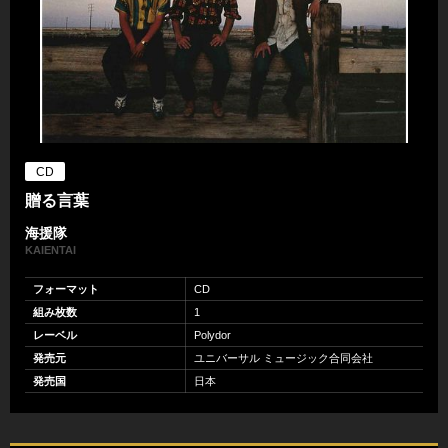
CD
贈る言葉
海援隊
KAIENTAI
フォーマット
CD
組み枚数
1
レーベル
Polydor
発売元
ユニバーサル ミュージック合同会社
発売国
日本