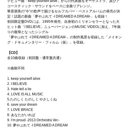
デビュー曲「keep yourself alive」からの代表曲をオーケストラ、及びア
コースティック・サウンドをベースに全曲リアレンジ。
華原朋美の”今“の歌声で届けるセルフカバー・ベストアルバムの発売が決
定！話題の新曲「夢やぶれて -I DREAMED A DREAM-」も収録！
初回限定盤DVDには、1995年発売、自身初のミリオンセラーとなった大
ヒット曲「I BELIEVE」ニューバージョンのMUSIC VIDEOに加え、7年振
りの復帰となったシングル
「夢やぶれて -I DREAMED A DREAM-」の制作風景を収録した「メイキン
グ・ドキュメンタリー・フィルム（仮）」を収録。
【CD】
全10曲収録（初回盤・通常盤共通）
※曲順不同
1. keep yourself alive
2. I BELIEVE
3. Hate tell a lie
4. LOVE IS ALL MUSIC
5.たのしく たのしく やさしくね
6. save your dream
7. LOVE BRACE
8. あなたがいれば
9. I’m proud -2013 Orchestra Ver.-
10. 夢やぶれて -I DREAMED A DREAM