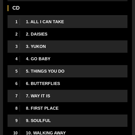
CD
1. ALL I CAN TAKE
1
2. DAISIES
2
3. YUKON
3
4. GO BABY
4
5. THINGS YOU DO
5
6. BUTTERFLIES
6
7. WAY IT IS
7
8. FIRST PLACE
8
9. SOULFUL
9
10. WALKING AWAY
10