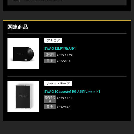
関連商品
アナログ
SWAG [2LP][輸入盤]
発売日
2025.11.29
品 番
787-5051
カセットテープ
SWAG [Cassette] [輸入盤][カセット]
発売予定
2025.11.14
日
品 番
789-2896