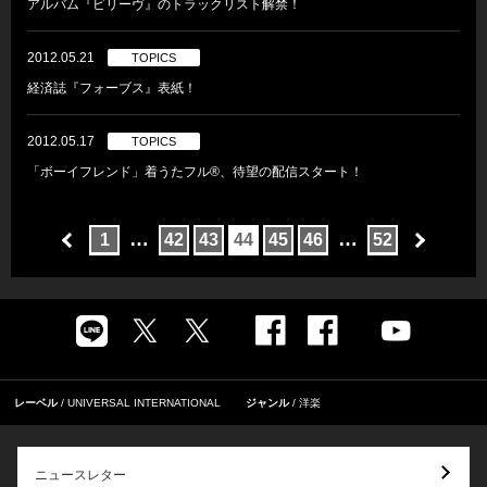
アルバム『ビリーヴ』のトラックリスト解禁！
2012.05.21
TOPICS
経済誌『フォーブス』表紙！
2012.05.17
TOPICS
「ボーイフレンド」着うたフル®、待望の配信スタート！
…
…
1
42
43
44
45
46
52
レーベル
UNIVERSAL INTERNATIONAL
ジャンル
洋楽
ニュースレター