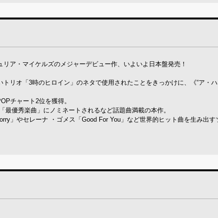
ジュリア・マイケルズのメジャーデビュー作、いよいよ日本盤発売！
笑いトリオ「3時のヒロイン」のネタで使用されたことをきっかけに、《“ア・ハ
のPOPチャート2位を獲得。
賞で「最優秀楽曲」にノミネートされるなど話題曲満載の本作。
y」やセレーナ ・ゴメス「Good For You」など世界的ヒット曲を生み出