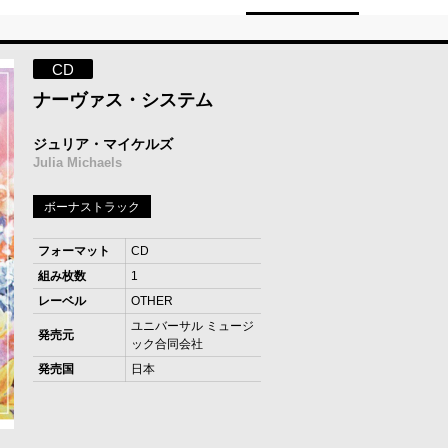
CD
ナーヴァス・システム
ジュリア・マイケルズ
Julia Michaels
ボーナストラック
フォーマット
CD
組み枚数
1
レーベル
OTHER
ユニバーサル ミュージ
発売元
ック合同会社
発売国
日本