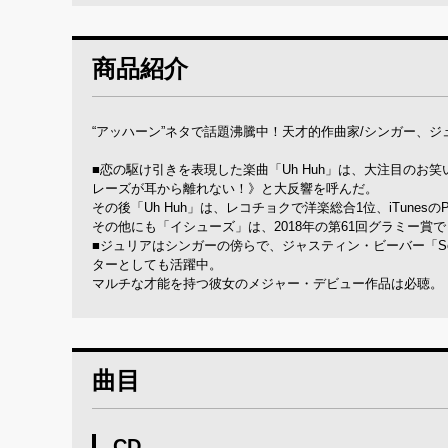
商品紹介
“アッハーン”ネタで話題沸騰中！天才的作曲家/シンガー、
■恋の駆け引きを表現した楽曲「Uh Huh」は、大注目のお
レーズが耳から離れない！》と大反響を呼んだ。
その後「Uh Huh」は、レコチョクで洋楽総合1位、iTunes
その他にも「イシューズ」は、2018年の第61回グラミー
■ジュリアはシンガーの傍らで、ジャスティン・ビーバー「Sorr
ターとしても活躍中。
マルチな才能を持つ彼女のメジャー・デビュー作品は必聴。
曲目
CD