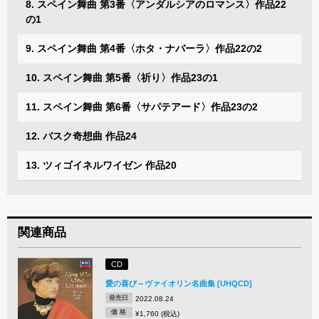
8. スペイン舞曲 第3番〈アンダルシアのロマンス〉作品22
の1
9. スペイン舞曲 第4番〈ホタ・ナバーラ〉作品22の2
10. スペイン舞曲 第5番〈祈り〉作品23の1
11. スペイン舞曲 第6番〈サパテアード〉作品23の2
12. バスク奇想曲 作品24
13. ツィゴイネルワイゼン 作品20
関連商品
CD
愛の喜び～ヴァイオリン名曲集 [UHQCD]
発売日
2022.08.24
価 格
¥1,760 (税込)