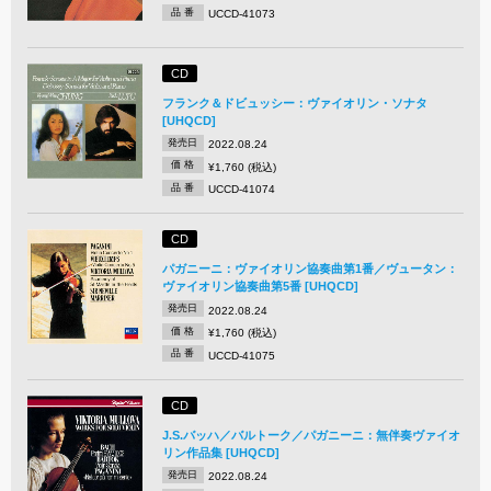
品 番
UCCD-41073
CD
フランク＆ドビュッシー：ヴァイオリン・ソナタ
[UHQCD]
発売日
2022.08.24
価 格
¥1,760 (税込)
品 番
UCCD-41074
CD
パガニーニ：ヴァイオリン協奏曲第1番／ヴュータン：
ヴァイオリン協奏曲第5番 [UHQCD]
発売日
2022.08.24
価 格
¥1,760 (税込)
品 番
UCCD-41075
CD
J.S.バッハ／バルトーク／パガニーニ：無伴奏ヴァイオ
リン作品集 [UHQCD]
発売日
2022.08.24