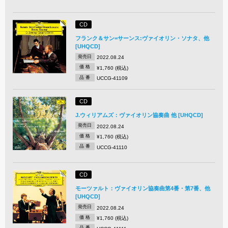
CD
フランク＆サン=サーンス:ヴァイオリン・ソナタ、他
[UHQCD]
発売日
2022.08.24
価 格
¥1,760 (税込)
品 番
UCCG-41109
CD
J.ウィリアムズ：ヴァイオリン協奏曲 他 [UHQCD]
発売日
2022.08.24
価 格
¥1,760 (税込)
品 番
UCCG-41110
CD
モーツァルト：ヴァイオリン協奏曲第4番・第7番、他
[UHQCD]
発売日
2022.08.24
価 格
¥1,760 (税込)
品 番