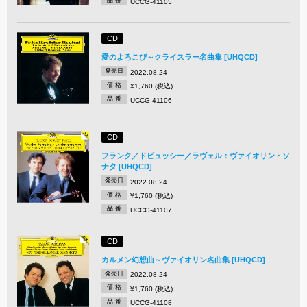
品 番
UCCG-41105
CD
愛のよろこび～クライスラー名曲集 [UHQCD]
発売日
2022.08.24
価 格
¥1,760 (税込)
品 番
UCCG-41106
CD
フランク／ドビュッシー／ラヴェル：ヴァイオリン・ソ
ナタ [UHQCD]
発売日
2022.08.24
価 格
¥1,760 (税込)
品 番
UCCG-41107
CD
カルメン幻想曲～ヴァイオリン名曲集 [UHQCD]
発売日
2022.08.24
価 格
¥1,760 (税込)
品 番
UCCG-41108