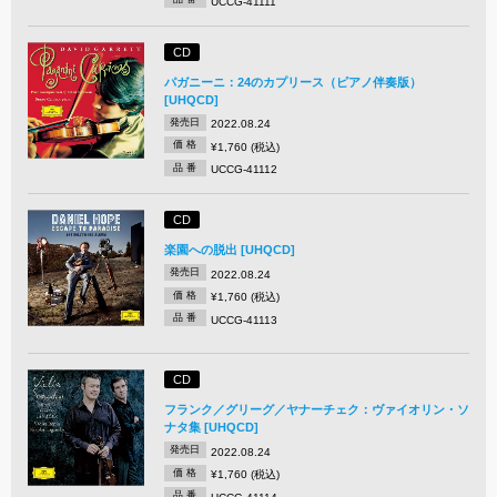
UCCG-41111
CD
パガニーニ：24のカプリース（ピアノ伴奏版）
[UHQCD]
発売日
2022.08.24
価 格
¥1,760 (税込)
品 番
UCCG-41112
CD
楽園への脱出 [UHQCD]
発売日
2022.08.24
価 格
¥1,760 (税込)
品 番
UCCG-41113
CD
フランク／グリーグ／ヤナーチェク：ヴァイオリン・ソ
ナタ集 [UHQCD]
発売日
2022.08.24
価 格
¥1,760 (税込)
品 番