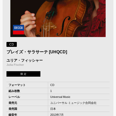
CD
プレイズ・サラサーテ [UHQCD]
ユリア・フィッシャー
Julia Fischer
限 定
フォーマット
CD
組み枚数
1
レーベル
Universal Music
発売元
ユニバーサル ミュージック合同会社
発売国
日本
録音年
2013年7月