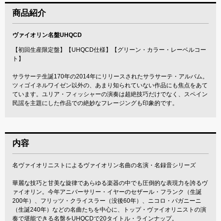
商品紹介
ヴァイオリン名盤UHQCD
【初回生産限定盤】【UHQCD仕様】【グリーン・カラー・レーベルコー
ト】
サラサーテ生誕170年の2014年にリリースされたサラサーテ・アルバム。
ツィゴイネルワイゼン以外の、あまり知られていない作品にも焦点をあて
ています。ユリア・フィッシャーの演奏は超絶技巧だけでなく、スペイン
民謡を主題にした作品での絶妙なフレージングも印象的です。
内容
名ヴァイオリニストによるヴァイオリン名曲の名演・名録音シリーズ
華麗な技巧と甘美な旋律であらゆる楽器の中でも圧倒的な表現力を誇るヴ
ァイオリン。今年アニバーサリー・イヤーのセザール・フランク（生誕
200年）、フリッツ・クライスラー（没後60年）、ニコロ・パガニーニ
（生誕240年）などの名曲たちを中心に、トップ・ヴァイオリニストの演
奏で堪能できる名盤をUHQCDで20タイトル・ラインナップ。