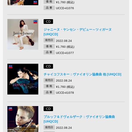
価 格
¥1,760 (税込)
品 番
UCCD-41076
CD
ジャニーヌ・ヤンセン・デビュー～ツィガーヌ
[UHQCD]
発売日
2022.08.24
価 格
¥1,760 (税込)
品 番
UCCD-41077
CD
チャイコフスキー：ヴァイオリン協奏曲 他 [UHQCD]
発売日
2022.08.24
価 格
¥1,760 (税込)
品 番
UCCD-41078
CD
ブルッフ＆ドヴォルザーク：ヴァイオリン協奏曲
[UHQCD]
発売日
2022.08.24