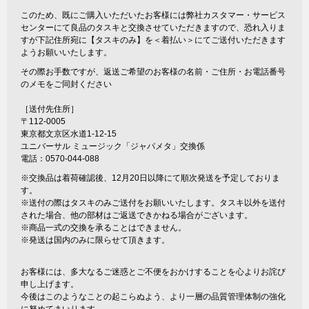
このため、既にご購入いただいたお客様には弊社カスタマー・サービス
センターにて良品のタスキと交換させていただきますので、恐れ入りま
すが下記住所宛に【タスキのみ】を＜着払い＞にてご送付いただきます
ようお願いいたします。
その際お手数ですが、返送ご希望のお客様の名前・ご住所・お電話番号
のメモをご同封ください
［送付先住所］
〒112-0005
東京都文京区水道1-12-15
ユニバーサル ミュージック「ジャパメタ」交換係
電話：0570-044-088
※交換品は着荷確認後、12月20日以降にて順次発送を予定しておりま
す。
※送付の際はタスキのみご送付をお願いいたします。タスキ以外を送付
された場合、他の部材はご返送できかねる場合がございます。
※商品一式の交換を承ることはできません。
※発送は国内のみに限らせて頂きます。
お客様には、多大なるご迷惑とご不便をおかけすることを心よりお詫び
申し上げます。
今後はこのようなことの起こらぬよう、より一層の品質管理体制の強化