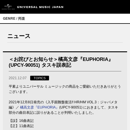
GENRE / 邦楽
ニュース
＜お詫びとお知らせ＞橘高文彦『EUPHORIA』
(UPCY-90051) タスキ誤表記
2021.12.07
TOPICS
平素よりユニバーサル ミュージックの商品をご愛顧いただきありがとう
ございます。
2021年12月8日発売の《入手困難盤復活!! HR/HM VOL.3：ジャパメタ
編》／
橘高文彦『EUPHORIA』
(UPCY-90051) におきまして、タスキ
部分の曲目表記に誤りがあることが判明いたしました。
【誤】16曲表記
【正】11曲表記