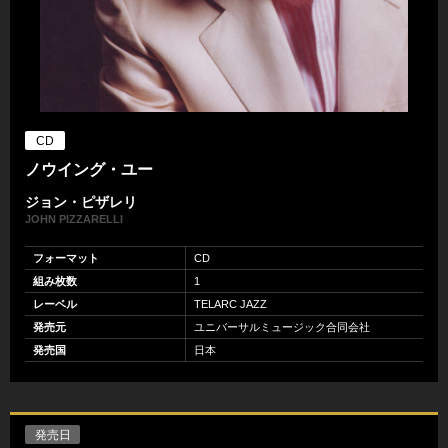
CD
ノウイング・ユー
ジョン・ピザレリ
JOHN PIZZARELLI
フォーマット
CD
組み枚数
1
レーベル
TELARC JAZZ
発売元
ユニバーサルミュージック合同会社
発売国
日本
発売日