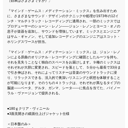
（効果はさまざまですが）」
『マインド・ゲームス：メディテーション・ミックス』を生み出すため
に、さまざまなサウンド・デザインのテクニックや処理が1973年の12イ
ンチ・マルチトラック・レコーディングに適用され、一部のミックスでは
プロデューサーのショーン・レノン——ジョン・レノンとヨーコ・オノの
息子が楽器を追加し、サウンドを増強しています。ミックスとエンジニア
はサム・ギャノン、そして追加レコーディングのエンジニアはスコット・
ホリングスワースが担当。
『マインド・ゲームス：メディテーション・ミックス』は、ジョン・レノ
ンによる原曲のオリジナル・レコーディングに確固としたルーツを持ち、
それを見失うことなく独自のスペースをお届けします。９種のミックスは
それぞれが大胆に変更され、スピードを落として、５分から最長で33分ま
で引き伸ばされ、それによってリスナーは音楽のサウンドトラックに浸
り、リラックスできる、没入的で奥深いリスニングと瞑想を体験すること
が可能になります。そのうちの４トラックは、それぞれが異なるタイプの
脳波——ベータ、デルタ、ガンマ、シータ——に焦点を当てた、バイノー
ラル・ヴァージョンで提供される。
●180ｇクリア・ヴィニール
●3面見開きの鏡面仕上げジャケット仕様
＜日本盤のみ＞