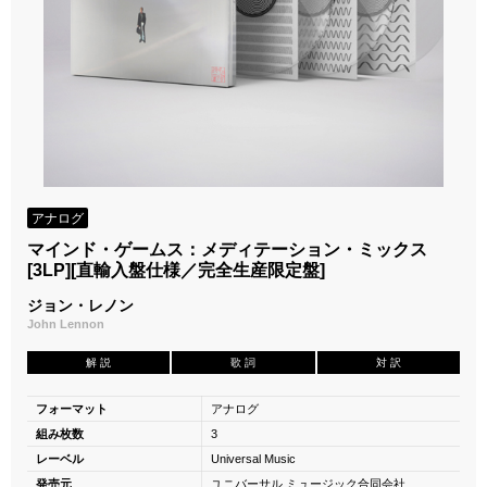
アナログ
マインド・ゲームス：メディテーション・ミックス
[3LP][直輸入盤仕様／完全生産限定盤]
ジョン・レノン
John Lennon
解 説
歌 詞
対 訳
フォーマット
アナログ
組み枚数
3
レーベル
Universal Music
発売元
ユニバーサル ミュージック合同会社