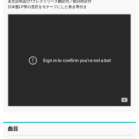
英文説明及びﾌプレスリリース翻訳付／歌詞対訳付
日本盤LP帯の意匠をモチーフにした巻き帯付き
曲目