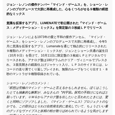
ジョン・レノンの傑作ナンバー「マインド・ゲームス」を、ショーン・レ
ノンのプロデュースで大胆に再構成した、心をくつろがせる９種類の瞑想
的なミックス
意識を拡張するアプリ、LUMENATEで初公開された『マインド・ゲーム
ス：メディテーション・ミックス』を限定版の３枚組ＬＰでリリース
ジョン・レノンによる1973年の愛と平和の傑作アンセム、「マインド・
ゲームス」をショーン・レノンのプロデュースで大胆に再構成し、今年5
月に意識を拡張するアプリ、Lumanateを通じて独占的にリリースされた
９種類のメディテーション・ミックスが、ジョンとショーン共通の誕生日
（10月９日）を受けて、10月11日に限定盤の３枚組ＬＰとデジタルでリ
リースされる。アナログ盤は180グラムのクリア・ヴィニールでプレスさ
れ、３面見開きの鏡面仕上げジャケット入り。ＬＰ３のサイドＢには、レ
コードの送り溝でくり返しプレイされ、無限のループをつくり出す１・８
秒のマントラが９種類収録されている。
ショーン・レノンのコメント：
「瞑想は究極のマインド・ゲームと言えるかもしれません。ぼくはこうし
たとても抽象的な解釈が、みなさんの〝内宇宙〟探究の手助けになればと
願っています。ＵＭＧからアナログ盤を出したいと言われたときには、驚
くと同時にゾクゾクしました。《マインド・ゲームス》プロジェクトのな
かでも、この部分はとりわけ自然発生的に進化していて、ちょうどいい量
のグッドなヴァイブスと妖精の粉が散りばめられているような気がします