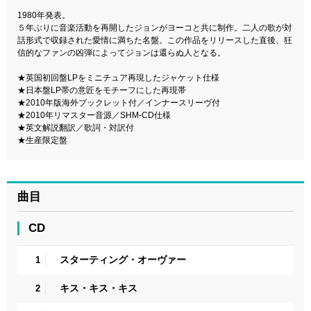
1980年発表。
５年ぶりに音楽活動を再開したジョンがヨーコと共に制作。二人の歌が対
話形式で収録された愛情に満ちた名盤。この作品をリリースした直後、狂
信的なファンの凶弾によってジョンは還らぬ人となる。
★英国初回盤LPをミニチュア再現したジャケット仕様
★日本盤LP帯の意匠をモチーフにした再現帯
★2010年版海外ブックレット付／インナースリーヴ付
★2010年リマスター音源／SHM-CD仕様
★英文解説翻訳／歌詞・対訳付
★生産限定盤
曲目
CD
スターティング・オーヴァー
1
キス・キス・キス
2