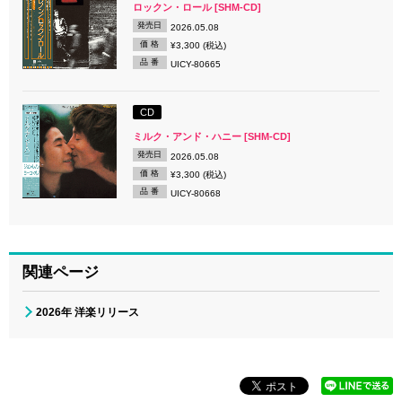
ロックン・ロール [SHM-CD]
発売日
2026.05.08
価 格
¥3,300 (税込)
品 番
UICY-80665
CD
ミルク・アンド・ハニー [SHM-CD]
発売日
2026.05.08
価 格
¥3,300 (税込)
品 番
UICY-80668
関連ページ
2026年 洋楽リリース