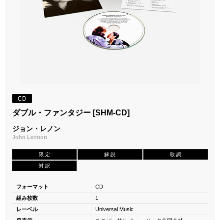
CD
ダブル・ファンタジー [SHM-CD]
ジョン・レノン
John Lennon
限 定
解 説
歌 詞
対 訳
フォーマット
CD
組み枚数
1
レーベル
Universal Music