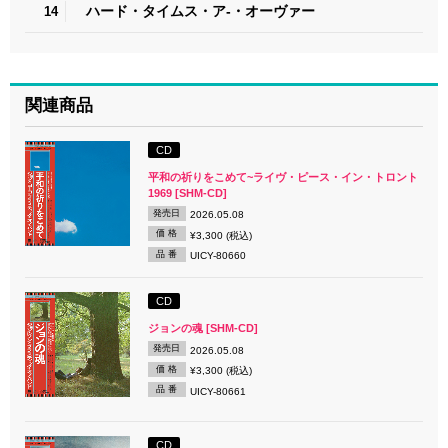
ハード・タイムス・ア-・オーヴァー
14
関連商品
CD
平和の祈りをこめて~ライヴ・ピース・イン・トロント
1969 [SHM-CD]
発売日
2026.05.08
価 格
¥3,300 (税込)
品 番
UICY-80660
CD
ジョンの魂 [SHM-CD]
発売日
2026.05.08
価 格
¥3,300 (税込)
品 番
UICY-80661
CD