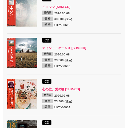
イマジン [SHM-CD]
発売日
2026.05.08
価 格
¥3,300 (税込)
品 番
UICY-80662
CD
マインド・ゲームス [SHM-CD]
発売日
2026.05.08
価 格
¥3,300 (税込)
品 番
UICY-80663
CD
心の壁、愛の橋 [SHM-CD]
発売日
2026.05.08
価 格
¥3,300 (税込)
品 番
UICY-80664
CD