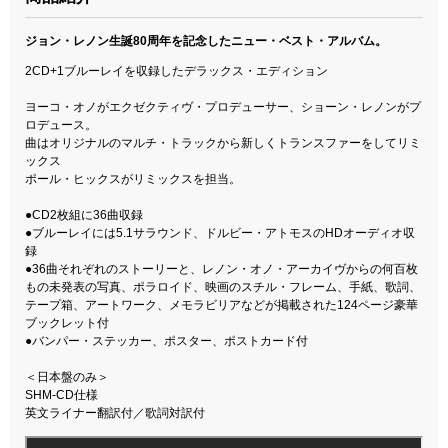
ジョン・レノン生誕80周年を記念したニュー・ベスト・アルバム。
2CD+1ブルーレイを収録したデラックス・エディション
ヨーコ・オノがエクゼクティヴ・プロデューサー、ショーン・レノンがプ
ロデュース。
曲はオリジナルのマルチ・トラックから新しくトランスファーをしてリミ
ックス
ポール・ヒックスがリミックスを担当。
●CD2枚組に36曲収録
●ブルーレイには5.1サラウンド、ドルビー・アトモスのHDオーディオ収
録
●36曲それぞれのストーリーと、レノン・オノ・アーカイヴからの何百枚
もの未発表の写真、ポラロイド、映画のスチル・フレーム、手紙、歌詞、
テープ箱、アートワーク、メモラビリアなどが掲載された124ページ豪華
ブックレット付
●バンパー・ステッカー、ポスター、ポストカード付
＜日本盤のみ＞
SHM-CD仕様
英文ライナー翻訳付／歌詞対訳付