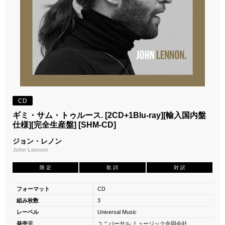
CD
ギミ・サム・トゥルース. [2CD+1Blu-ray][輸入国内盤
仕様][完全生産盤] [SHM-CD]
ジョン・レノン
John Lennon
限 定
歌 詞
対 訳
フォーマット
CD
組み枚数
3
レーベル
Universal Music
発売元
ユニバーサル ミュージック合同会社