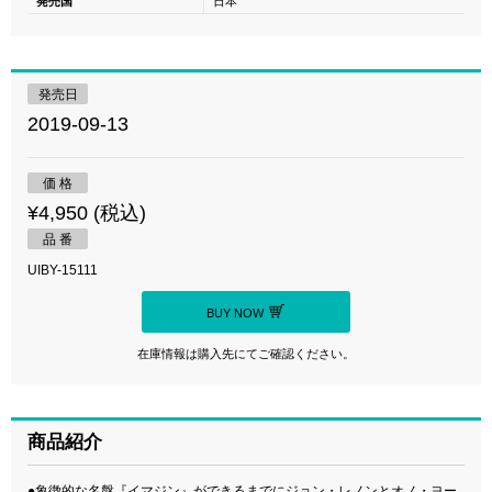
発売国
日本
発売日
2019-09-13
価 格
¥4,950 (税込)
品 番
UIBY-15111
BUY NOW
在庫情報は購入先にてご確認ください。
商品紹介
●象徴的な名盤『イマジン』ができるまでにジョン・レノンとオノ・ヨー