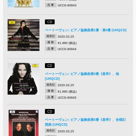
品 番
UCCG-90843
CD
ベートーヴェン: ピアノ協奏曲第1番・第4番 [UHQCD]
発売日
2020.03.25
価 格
¥1,980 (税込)
品 番
UCCG-90844
CD
ベートーヴェン: ピアノ協奏曲第5番《皇帝》、他
[UHQCD]
発売日
2020.03.25
価 格
¥1,980 (税込)
品 番
UCCG-90845
CD
ベートーヴェン: ピアノ協奏曲第5番《皇帝》、合唱幻
想曲 [UHQCD]
発売日
2020.03.25