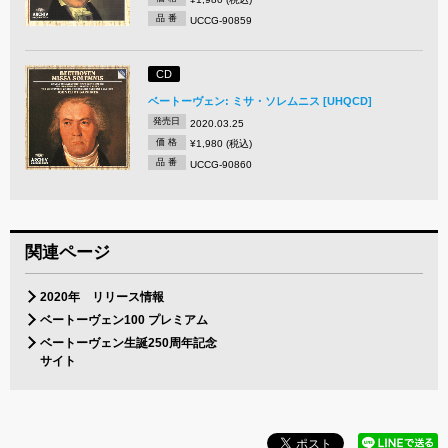
品 番
UCCG-90859
CD
ベートーヴェン: ミサ・ソレムニス [UHQCD]
発売日
2020.03.25
価 格
¥1,980 (税込)
品 番
UCCG-90860
関連ページ
2020年 リリース情報
ベートーヴェン100 プレミアム
ベートーヴェン生誕250周年記念
サイト