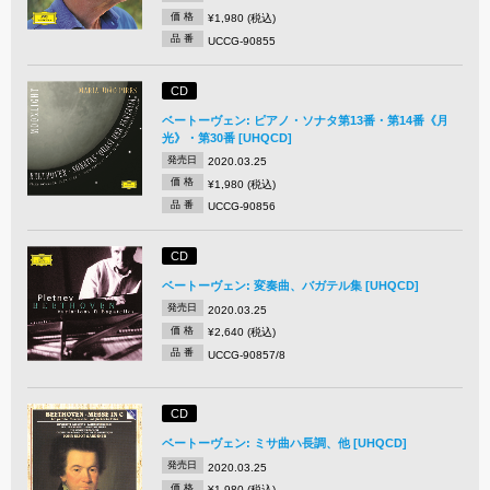
価 格
¥1,980 (税込)
品 番
UCCG-90855
CD
ベートーヴェン: ピアノ・ソナタ第13番・第14番《月
光》・第30番 [UHQCD]
発売日
2020.03.25
価 格
¥1,980 (税込)
品 番
UCCG-90856
CD
ベートーヴェン: 変奏曲、バガテル集 [UHQCD]
発売日
2020.03.25
価 格
¥2,640 (税込)
品 番
UCCG-90857/8
CD
ベートーヴェン: ミサ曲ハ長調、他 [UHQCD]
発売日
2020.03.25
価 格
¥1,980 (税込)