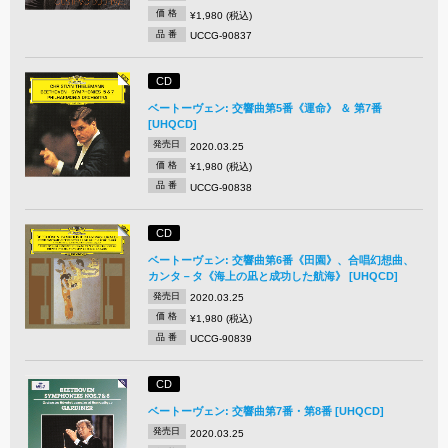
価 格
¥1,980 (税込)
品 番
UCCG-90837
CD
ベートーヴェン: 交響曲第5番《運命》 ＆ 第7番
[UHQCD]
発売日
2020.03.25
価 格
¥1,980 (税込)
品 番
UCCG-90838
CD
ベートーヴェン: 交響曲第6番《田園》、合唱幻想曲、
カンタ－タ《海上の凪と成功した航海》 [UHQCD]
発売日
2020.03.25
価 格
¥1,980 (税込)
品 番
UCCG-90839
CD
ベートーヴェン: 交響曲第7番・第8番 [UHQCD]
発売日
2020.03.25