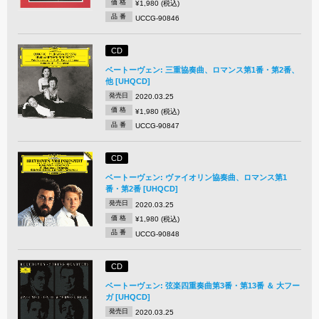
価 格
¥1,980 (税込)
品 番
UCCG-90846
CD
ベートーヴェン: 三重協奏曲、ロマンス第1番・第2番、
他 [UHQCD]
発売日
2020.03.25
価 格
¥1,980 (税込)
品 番
UCCG-90847
CD
ベートーヴェン: ヴァイオリン協奏曲、ロマンス第1
番・第2番 [UHQCD]
発売日
2020.03.25
価 格
¥1,980 (税込)
品 番
UCCG-90848
CD
ベートーヴェン: 弦楽四重奏曲第3番・第13番 ＆ 大フー
ガ [UHQCD]
発売日
2020.03.25