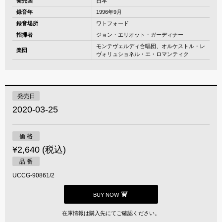
発売国
日本
録音年
1996年9月
録音場所
ワトフォード
指揮者
ジョン・エリオット・ガーディナー
モンテヴェルディ合唱団、オルケストル・レ
楽団
ヴォリュショネル・エ・ロマンティク
発売日
2020-03-25
価 格
¥2,640 (税込)
品 番
UCCG-90861/2
BUY NOW
在庫情報は購入先にてご確認ください。