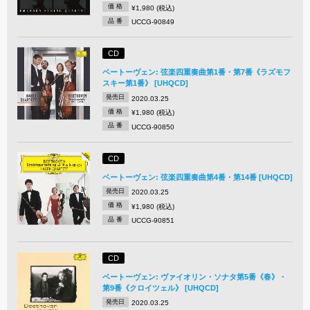
価 格
¥1,980 (税込)
品 番
UCCG-90849
CD
ベートーヴェン: 弦楽四重奏曲第1番・第7番《ラズモフ
スキー第1番》 [UHQCD]
発売日
2020.03.25
価 格
¥1,980 (税込)
品 番
UCCG-90850
CD
ベートーヴェン: 弦楽四重奏曲第4番・第14番 [UHQCD]
発売日
2020.03.25
価 格
¥1,980 (税込)
品 番
UCCG-90851
CD
ベートーヴェン: ヴァイオリン・ソナタ第5番《春》・
第9番《クロイツェル》 [UHQCD]
発売日
2020.03.25