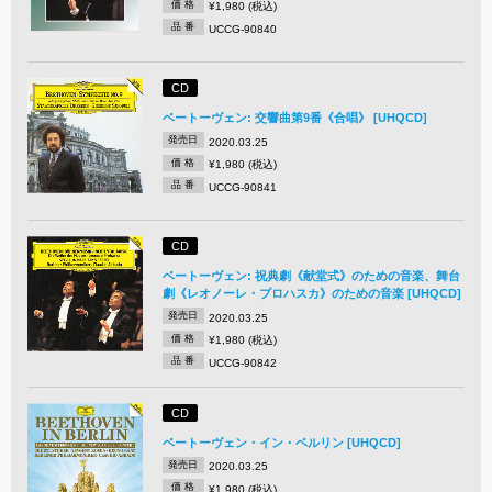
価 格
¥1,980 (税込)
品 番
UCCG-90840
CD
ベートーヴェン: 交響曲第9番《合唱》 [UHQCD]
発売日
2020.03.25
価 格
¥1,980 (税込)
品 番
UCCG-90841
CD
ベートーヴェン: 祝典劇《献堂式》のための音楽、舞台
劇《レオノーレ・プロハスカ》のための音楽 [UHQCD]
発売日
2020.03.25
価 格
¥1,980 (税込)
品 番
UCCG-90842
CD
ベートーヴェン・イン・ベルリン [UHQCD]
発売日
2020.03.25
価 格
¥1,980 (税込)