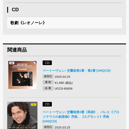
CD
歌劇《レオノーレ》
関連商品
CD
ベートーヴェン: 交響曲第1番・第2番 [UHQCD]
発売日
2020.03.25
価 格
¥1,980 (税込)
品 番
UCCG-90836
CD
ベートーヴェン: 交響曲第3番《英雄》、バレエ《プロ
メテウスの創造物》序曲、《エグモント》序曲
[UHQCD]
発売日
2020.03.25