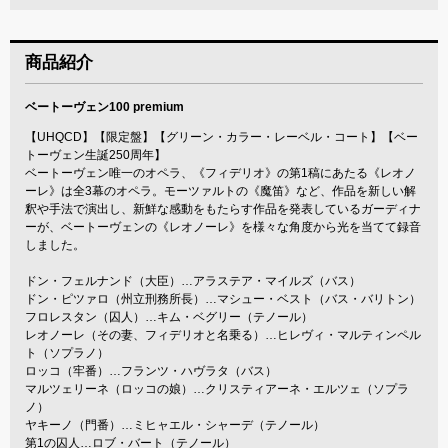
商品紹介
ベートーヴェン100 premium
【UHQCD】【限定盤】【グリーン・カラー・レーベル・コート】【ベー
トーヴェン生誕250周年】
ベートーヴェン唯一のオペラ、《フィデリオ》の第1稿にあたる《レオノ
ーレ》は全3幕のオペラ。モーツァルトの《魔笛》など、作品を新しい解
釈や手法で演出し、新鮮な感動をもたらす作品を発表しているガーディナ
ーが、ベートーヴェンの《レオノーレ》を様々な角度から光を当てて録音
しました。
ドン・フェルナンド（大臣）…アラステア・マイルズ（バス）
ドン・ピツァロ（州立刑務所長）…マシュー・ベスト（バス・バリトン）
フロレスタン（囚人）…キム・ベグリー（テノール）
レオノーレ（その妻、フィデリオと名乗る）…ヒレヴィ・マルティンペル
ト（ソプラノ）
ロッコ（牢番）…フランツ・ハヴラタ（バス）
マルツェリーネ（ロッコの娘）…クリスティアーネ・エルツェ（ソプラ
ノ）
ヤキーノ（門番）…ミヒャエル・シャーデ（テノール）
第1の囚人…ロブ・バート（テノール）