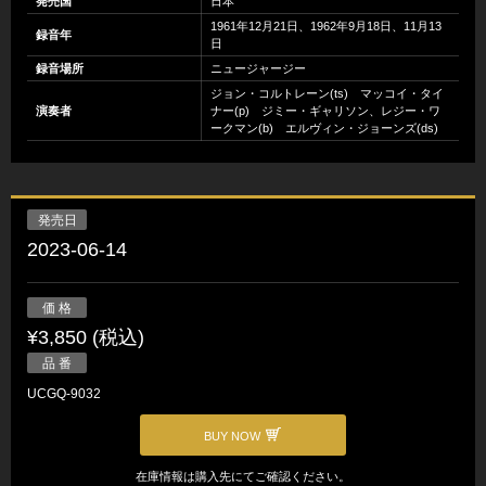
発売国
日本
1961年12月21日、1962年9月18日、11月13
録音年
日
録音場所
ニュージャージー
ジョン・コルトレーン(ts) マッコイ・タイ
演奏者
ナー(p) ジミー・ギャリソン、レジー・ワ
ークマン(b) エルヴィン・ジョーンズ(ds)
発売日
2023-06-14
価 格
¥3,850 (税込)
品 番
UCGQ-9032
BUY NOW
在庫情報は購入先にてご確認ください。