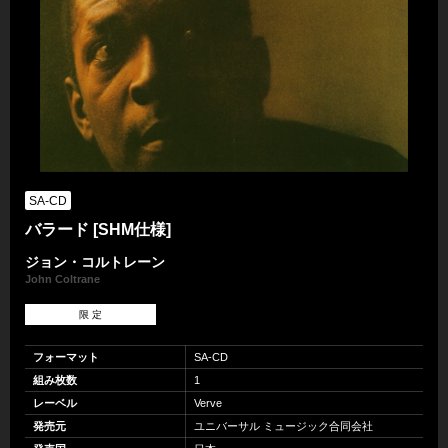
SA-CD
バラード [SHM仕様]
ジョン・コルトレーン
John Coltrane
限 定
フォーマット
SA-CD
組み枚数
1
レーベル
Verve
発売元
ユニバーサル ミュージック合同会社