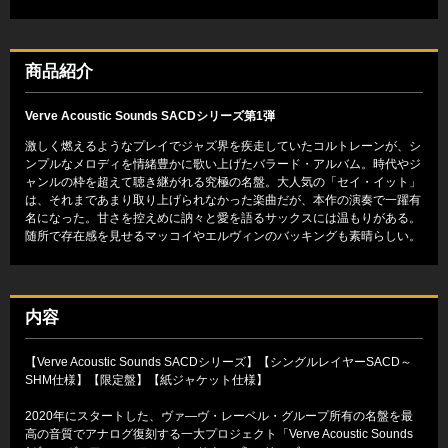
商品紹介
Verve Acoustic Sounds SACDシリーズ第1弾
激しく燃えるようなプレイでジャズ界を疾走していたコルトレーンが、シ
ンプルなメロディを情緒豊かに歌い上げたバラード・アルバム。時代やジ
ャンルの枠を超えて聴き継がれる究極の名盤。大人気の「セイ・イット」
は、それまであまり取り上げられなかった楽曲だが、本作の演奏で一躍有
名になった。甘さを控えめに訥々と愛を語るサックスには温もりがある。
随所で存在感を見せるマッコイやエルヴィンのバッキングも素晴らしい。
内容
【Verve Acoustic Sounds SACDシリーズ】【シングルレイヤーSACD～
SHM仕様】【限定盤】【紙ジャケット仕様】
2020年にスタートした、ヴァ―ヴ・レーベル・グループ所有の名盤を最
高の音質でアナログ復刻する一大プロジェクト「Verve Acoustic Sounds