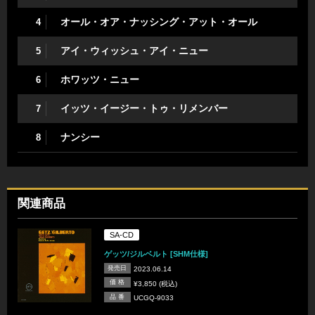
オール・オア・ナッシング・アット・オール
4
アイ・ウィッシュ・アイ・ニュー
5
ホワッツ・ニュー
6
イッツ・イージー・トゥ・リメンバー
7
ナンシー
8
関連商品
SA-CD
ゲッツ/ジルベルト [SHM仕様]
発売日
2023.06.14
価 格
¥3,850 (税込)
品 番
UCGQ-9033