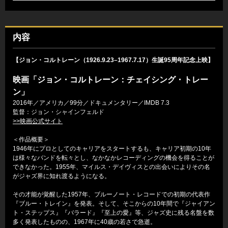
内容
【ジョン・コルトレーン（1926.9.23–1967.7.17）生誕95周年記念上映】
映画「ジョン・コルトレーン：チェイシング・トレー
ン」
2016年／アメリカ／99分／ドキュメンタリー／IMDB 7.3
監督：ジョン・シャインフェルド
>>映画公式サイト
＜作品概要＞
1946年にプロとしてのキャリアをスタートするも、キャリア初期の10年
は様々なバンドを転々とし、なかなかレコーディングの機会を得ることが
できなかった。1955年、マイルス・デイヴィスとの出会いによりその名
がジャズ界に知れ渡るようになる。
その才能が覚醒した1957年、ブルーノート・レコードでの初期の代表作
『ブルー・トレイン』を発表。そして、そこからの10年間で『ジャイアン
ト・ステップス』『バラード』『至上の愛』等、ジャズ史に残る名盤を数
多く発表したものの、1967年に40歳の若さで急逝。