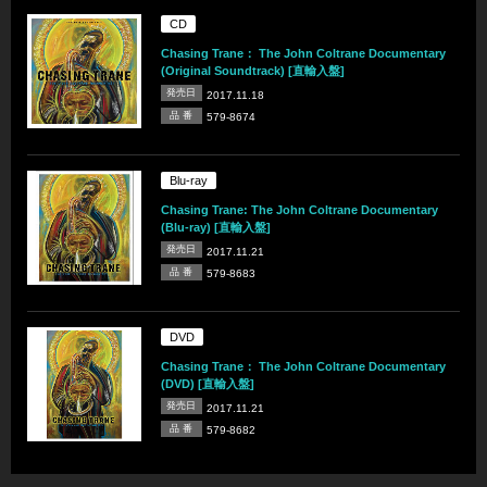
CD
Chasing Trane： The John Coltrane Documentary
(Original Soundtrack) [直輸入盤]
発売日
2017.11.18
品 番
579-8674
Blu-ray
Chasing Trane: The John Coltrane Documentary
(Blu-ray) [直輸入盤]
発売日
2017.11.21
品 番
579-8683
DVD
Chasing Trane： The John Coltrane Documentary
(DVD) [直輸入盤]
発売日
2017.11.21
品 番
579-8682