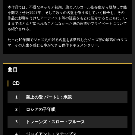
本作品では、不遇なキャリア初期、薬とアルコール依存症から脱却し才能
を開花させた1957年、そして数々の名盤を作り出していく様子を、その
作品に影響をうけたアーティスト等の証言をもとに紹介するとともに、い
ままでほとんど知られることはなかった彼の家族やプライベートについて
も紹介される。
たった10年間でジャズ史の残る名盤を多数残したジャズ界の最高のカリス
マ、その人生を感じる事ができる傑作ドキュメンタリー。
曲目
CD
至上の愛 パート1：承認
1
ロシアの子守唄
2
トレーンズ・スロー・ブルース
3
ジャイアント・ステップス
4