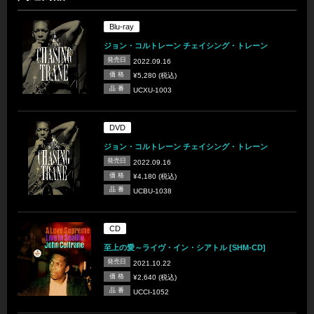
Blu-ray
ジョン・コルトレーン チェイシング・トレーン
発売日
2022.09.16
価 格
¥5,280 (税込)
品 番
UCXU-1003
DVD
ジョン・コルトレーン チェイシング・トレーン
発売日
2022.09.16
価 格
¥4,180 (税込)
品 番
UCBU-1038
CD
至上の愛～ライヴ・イン・シアトル [SHM-CD]
発売日
2021.10.22
価 格
¥2,640 (税込)
品 番
UCCI-1052