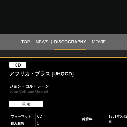
TOP
NEWS
DISCOGRAPHY
MOVIE
CD
アフリカ・ブラス [UHQCD]
ジョン・コルトレーン
John Coltrane Quartet
限 定
フォーマット
CD
1961年5月
録音年
日
組み枚数
1