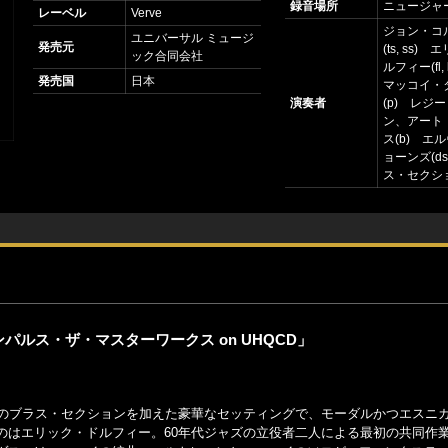
録音場所
ニュージャ
レーベル
Verve
ジョン・コ
ユニバーサル ミュージ
発売元
(ts, ss)
ック合同会社
ルフィー(fl, 
発売国
日本
マッコイ・
演奏者
(p) レジ
ン、アート
ス(b) エ
ョーンズ(d
ス・セクシ
ルス・ザ・マスターワークス on UHQCD」
余のブラス・セクションを加えた豪華なセッティングで、モーダルかつエスニ
のはエリック・ドルフィー。60年代ジャズの立役者二人による最初の共同作