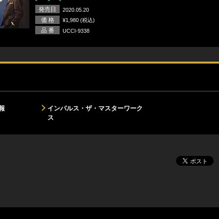
発売日
2020.05.20
価 格
¥1,980 (税込)
品 番
UCCI-9338
報
インパルス・ザ・マスターワーク
ス