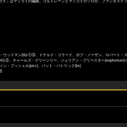
ヴス」はマッコイの編曲。コルトレーンとマッコイのソロが、ファンタステ
ット・ウッドマン(tb)-①③、ドナルド・コラード、ボブ・ノーザン、ロバート・
rh)-②、チャールズ・グリーンリー、ジュリアン・プリースター(euphonium)
ヴィン・ブッシェル(picc)、パット・パトリック(bs)
音