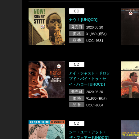
CD
ナウ！ [UHQCD]
発売日
2020.05.20
価 格
¥1,980 (税込)
品 番
UCCI-9331
CD
アイ・ジャスト・ドロッ
プド・バイ・トゥ・セ
イ・ハロー [UHQCD]
発売日
2020.05.20
価 格
¥1,980 (税込)
品 番
UCCI-9334
CD
シー・ユー・アット・
ザ・フェアー [UHQCD]