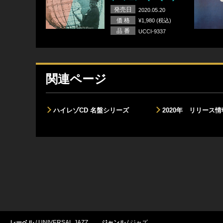
発売日
2020.05.20
価 格
¥1,980 (税込)
品 番
UCCI-9337
関連ページ
ハイレゾCD 名盤シリーズ
2020年 リリース情
レーベル
UNIVERSAL JAZZ
ジャンル
ジャズ