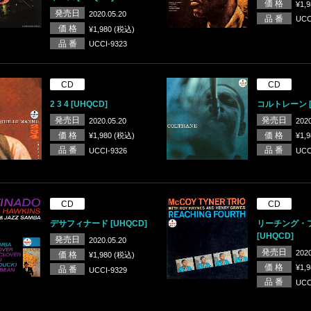
価 格
¥1,
発売日
2020.05.20
品 番
UCC
価 格
¥1,980 (税込)
品 番
UCCI-9323
CD
CD
2 3 4 [UHQCD]
コルトレーン [
発売日
発売日
2020.05.20
2020
価 格
価 格
¥1,980 (税込)
¥1,
品 番
品 番
UCCI-9326
UCC
CD
CD
デサフィナード [UHQCD]
リーチング・
[UHQCD]
発売日
2020.05.20
発売日
2020
価 格
¥1,980 (税込)
価 格
¥1,
品 番
UCCI-9329
品 番
UCC