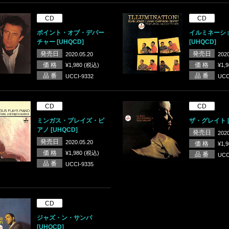
CD
CD
ポイント・オブ・デパー
イルミネーシ
チャー [UHQCD]
[UHQCD]
発売日
発売日
2020.05.20
2020
価 格
価 格
¥1,980 (税込)
¥1,
品 番
品 番
UCCI-9332
UCC
CD
CD
ミンガス・プレイズ・ピ
ザ・グレイト [
アノ [UHQCD]
発売日
2020
発売日
2020.05.20
価 格
¥1,
価 格
¥1,980 (税込)
品 番
UCC
品 番
UCCI-9335
CD
ジャズ・ン・サンバ
[UHQCD]