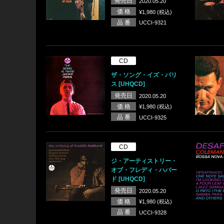
発売日
2020.05.20
価 格
¥1,980 (税込)
品 番
UCCI-9321
CD
ザ・ソング・イズ・パリ
ス [UHQCD]
発売日
2020.05.20
価 格
¥1,980 (税込)
品 番
UCCI-9325
CD
ジ・アーティストリー・
オブ・フレディ・ハバー
ド [UHQCD]
発売日
2020.05.20
価 格
¥1,980 (税込)
品 番
UCCI-9328