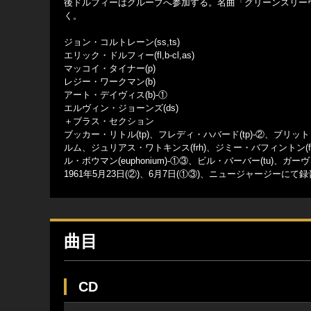
後ドルフィーはグループへ参加する。名曲「グリーンスリー
く。
ジョン・コルトレーン(ss,ts)
エリック・ドルフィー(fl,b-cl,as)
マッコイ・タイナー(p)
レジー・ワークマン(b)
アート・デイヴィス(b)-①
エルヴィン・ジョーンズ(ds)
＋ブラス・セクション
ブッカー・リトル(tp)、フレディ・ハバード(tp)-②、ブリ
ルム、ジュリアス・ワトキンス(frh)、ジミー・バフィントン(f
ル・ボウマン(euphonium)-①③、ビル・バーバー(tu)、ガー
1961年5月23日(②)、6月7日(①③)、ニュージャージーにて録
曲目
CD