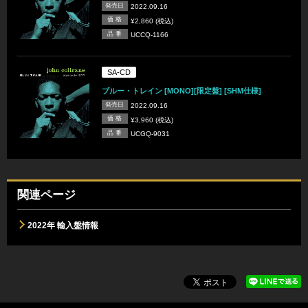
発売日
2022.09.16
価 格
¥2,860 (税込)
品 番
UCCQ-1166
SA-CD
ブルー・トレイン [MONO][限定盤] [SHM仕様]
発売日
2022.09.16
価 格
¥3,960 (税込)
品 番
UCGQ-9031
関連ページ
2022年 輸入盤情報