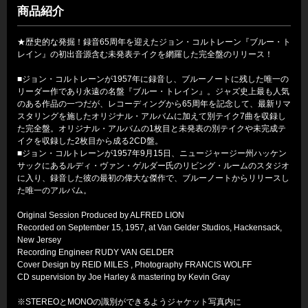
商品紹介
★歴史的な発掘！録音65周年を迎えたジョン・コルトレーン『ブルー・ト
レイン』の初出音源含む未発表テイクを網羅した完全盤のリリース！
■ジョン・コルトレーンが1957年に録音し、ブルーノートに残した唯一の
リーダー作であり永遠の名盤『ブルー・トレイン』。ジャズ史上最も人気
のある作品の一つだが、レコーディングから65周年を記念して、最新リマ
スタリングを施したオリジナル・アルバムに加えて別テイク7曲を収録し
た完全盤。オリジナル・アルバムの1枚目と未発表の別テイクや未完成テ
イクを収録した2枚目から成る2CD盤。
■ジョン・コルトレーンが1957年9月15日、ニュージャージー州ハッケン
サックにあるルディ・ヴァン・ゲルダー氏のリビング・ルームのスタジオ
に入り、録音した彼の最初の偉大な傑作で、ブルーノートからリリースし
た唯一のアルバム。
Original Session Produced by ALFRED LION
Recorded on September 15, 1957, at Van Gelder Studios, Hackensack,
New Jersey
Recording Engineer RUDY VAN GELDER
Cover Design by REID MILES , Photography FRANCIS WOLFF
CD supervision by Joe Harley & mastering by Kevin Gray
※STEREOとMONOの識別ができるようジャケット写真内に