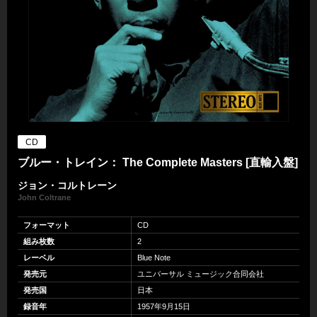
CD
ブルー・トレイン： The Complete Masters [直輸入盤]
ジョン・コルトレーン
John Coltrane
フォーマット
CD
組み枚数
2
レーベル
Blue Note
発売元
ユニバーサル ミュージック合同会社
発売国
日本
録音年
1957年9月15日