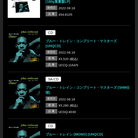
[180g重量盤LP]
発売日
2022.09.16
品 番
454-8105
CD
ブルー・トレイン：コンプリート・マスターズ
[UHQCD]
発売日
2022.09.16
価 格
¥3,520 (税込)
品 番
UCCQ-1164/5
SA-CD
ブルー・トレイン：コンプリート・マスターズ [SHM仕
様]
発売日
2022.09.16
価 格
¥5,280 (税込)
品 番
UCGQ-9030
CD
ブルー・トレイン [MONO] [UHQCD]