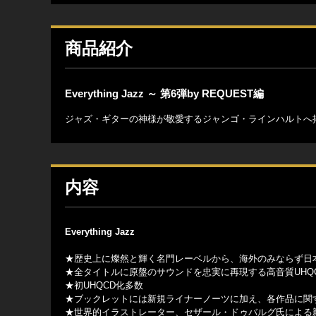
商品紹介
Everything Jazz ～ 第6弾by REQUEST編
ジャズ・ギターの神様が敬愛するジャンゴ・ラインハルトへ
内容
Everything Jazz
★歴史上に燦然と輝く名門レーベルから、海外のみならず日
★全タイトルに原盤のサウンドを忠実に再現する高音質UHQ
★初UHQCD化多数
★ブックレットには新規ライナーノーツに加え、各作品に関
★世界的イラストレーター、セザール・ドゥバルグ氏による