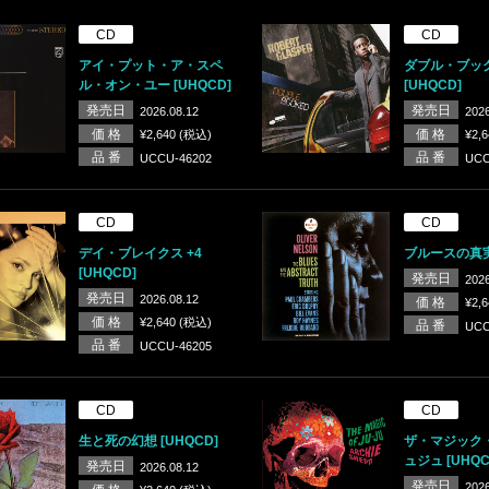
CD
CD
アイ・プット・ア・スペ
ダブル・ブッ
ル・オン・ユー [UHQCD]
[UHQCD]
発売日
発売日
2026.08.12
2026
価 格
価 格
¥2,640 (税込)
¥2,
品 番
品 番
UCCU-46202
UCC
CD
CD
デイ・ブレイクス +4
ブルースの真実 
[UHQCD]
発売日
2026
発売日
2026.08.12
価 格
¥2,
価 格
¥2,640 (税込)
品 番
UCC
品 番
UCCU-46205
CD
CD
生と死の幻想 [UHQCD]
ザ・マジック
ュジュ [UHQC
発売日
2026.08.12
発売日
2026