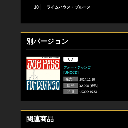
10
ライムハウス・ブルース
別バージョン
CD
フォー・ジャンゴ
[UHQCD]
発売日
2024.12.18
価 格
¥2,200 (税込)
品 番
UCCQ-9783
関連商品