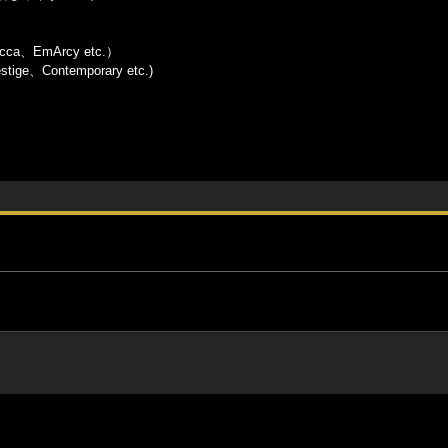
cca、EmArcy etc.）
ge、Contemporary etc.)