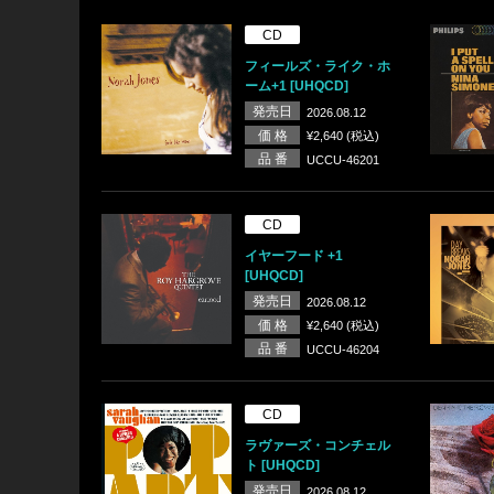
CD
フィールズ・ライク・ホ
ーム+1 [UHQCD]
発売日
2026.08.12
価 格
¥2,640 (税込)
品 番
UCCU-46201
CD
イヤーフード +1
[UHQCD]
発売日
2026.08.12
価 格
¥2,640 (税込)
品 番
UCCU-46204
CD
ラヴァーズ・コンチェル
ト [UHQCD]
発売日
2026.08.12