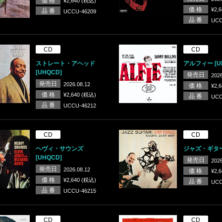
価 格
¥2,640 (税込)
価 格
¥2,
品 番
UCCU-46209
品 番
UCC
CD
CD
ストレート・アヘッド
アルフィー [U
[UHQCD]
発売日
2026
発売日
2026.08.12
価 格
¥2,
価 格
¥2,640 (税込)
品 番
UCC
品 番
UCCU-46212
CD
CD
ヘヴィ・サウンズ
ジャズ・ギター 
[UHQCD]
発売日
2026
発売日
2026.08.12
価 格
¥2,
価 格
¥2,640 (税込)
品 番
UCC
品 番
UCCU-46215
CD
CD