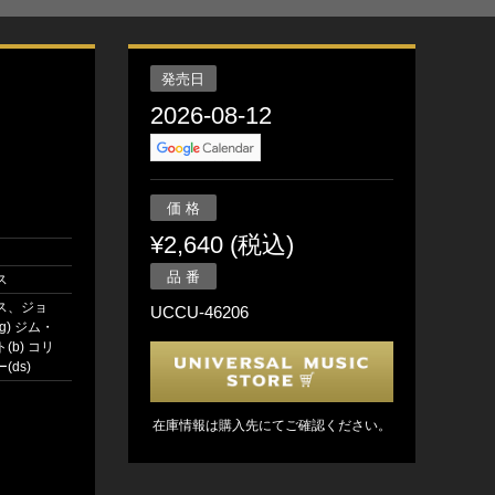
発売日
2026-08-12
価 格
¥2,640 (税込)
月
品 番
ス
ス、ジョ
UCCU-46206
g) ジム・
(b) コリ
(ds)
在庫情報は購入先にてご確認ください。