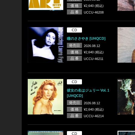
価 格
¥2,640 (税込)
品 番
UCCU-46208
CD
瞳のささやき [UHQCD]
発売日
2026.08.12
価 格
¥2,640 (税込)
品 番
UCCU-46211
CD
彼女の名はジュリー Vol. 1
[UHQCD]
発売日
2026.08.12
価 格
¥2,640 (税込)
品 番
UCCU-46214
CD