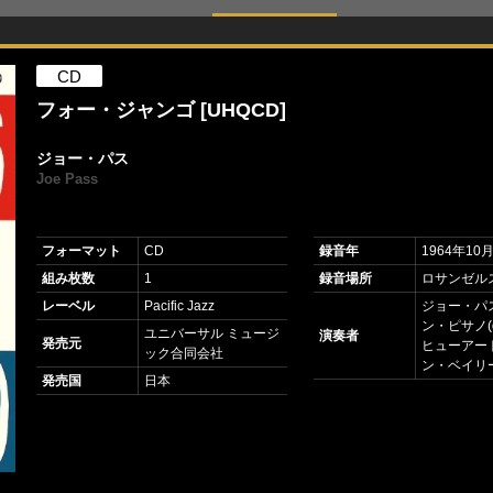
CD
フォー・ジャンゴ [UHQCD]
ジョー・パス
Joe Pass
フォーマット
CD
録音年
1964年10
組み枚数
1
録音場所
ロサンゼル
レーベル
Pacific Jazz
ジョー・パ
ン・ピサノ(
ユニバーサル ミュージ
演奏者
発売元
ヒューアート
ック合同会社
ン・ベイリー
発売国
日本