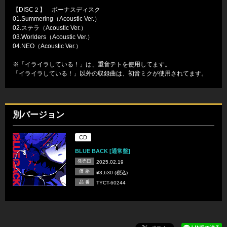
【DISC２】 ボーナスディスク
01.Summering（Acoustic Ver.）
02.ステラ（Acoustic Ver.）
03.Worlders（Acoustic Ver.）
04.NEO（Acoustic Ver.）
※「イライラしている！」は、重音テトを使用してます。
「イライラしている！」以外の収録曲は、初音ミクが使用されてます。
別バージョン
CD
BLUE BACK [通常盤]
発売日
2025.02.19
価 格
¥3,630 (税込)
品 番
TYCT-60244