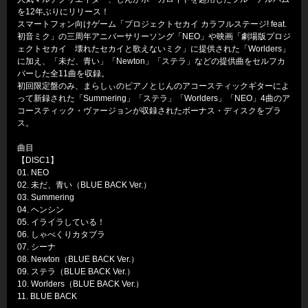
を12年ぶりにリリース！
スマートフォン向けゲーム「プロジェクトセカイ カラフルステージ! feat.
初音ミク」の三周年アニバーサリーソング「NEO」や映画「劇場版プロジ
ェクトセカイ 壊れたセカイと歌えないミク」に提供された「Worlders」
に加え、「未だ、青い」「Newton」「ステラ」などの提供曲をセルフカ
バーした全11曲を収録。
初回限定盤のみ、まらしぃのピアノとじんのアコースティックギターによ
って新録された「Summering」「ステラ」「Worlders」「NEO」4曲のア
コースティック・ヴァージョンが収録されたボーナス・ディスクをプラ
ス。
曲目
【DISC1】
01. NEO
02. 未だ、青い（BLUE BACK Ver.）
03. Summering
04. ヘンシン
05. イライラしている！
06. しゃべくりカタブラ
07. シーナ
08. Newton（BLUE BACK Ver.）
09. ステラ（BLUE BACK Ver.）
10. Worlders（BLUE BACK Ver.）
11. BLUE BACK