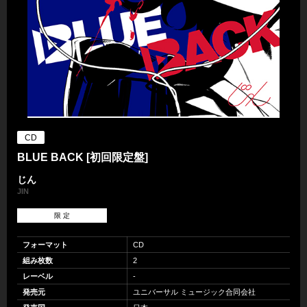
CD
BLUE BACK [初回限定盤]
じん
JIN
限 定
フォーマット
CD
組み枚数
2
レーベル
-
発売元
ユニバーサル ミュージック合同会社