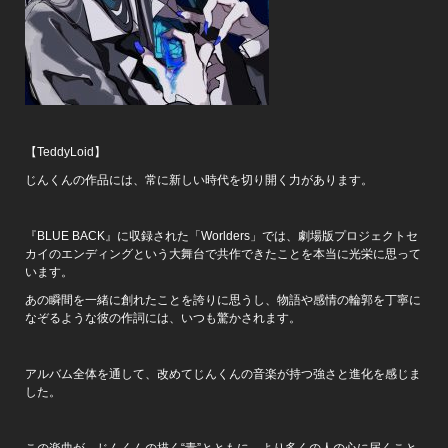
【TeddyLoid】
じんくんの作品には、常に新しい時代を切り開く力があります。
『BLUE BACK』に収録された「Worlders」では、劇場版プロジェクトセ
カイのエンディングという大舞台で共作できたことを本当に光栄に思って
います。
あの瞬間を一緒に創れたことを誇りに思うし、物語や感情の輪郭を丁寧に
なぞるような彼の作詞には、いつも驚かされます。
アルバム全体を通して、改めてじんくんの音楽が持つ強さと進化を感じま
した。
この楽曲が、じんくんの描く“青”とともに、より多くの人の心に届くこと