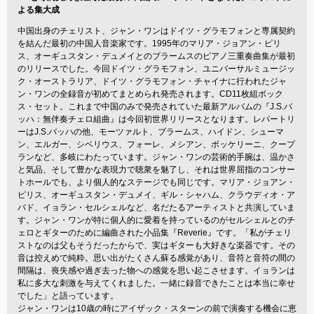
よる集大成
中国出身のチェリスト、ジャン・ワンはドイツ・グラモフォンと専属契約
を結んだ最初の中国人音楽家です。1995年のマリア・ジョアン・ピリ
ス、オーギュスタン・デュメイとのブラームスのピアノ三重奏曲集が最初
のリリースでした。今回ドイツ・グラモフォン、ユニバーサルミュージッ
ク・オーストラリア、ドイツ・グラモフォン・チャイナに行われたジャ
ン・ワンの全録音が初めてまとめられ発売されます。CD11枚組ボック
ス・セット。これまで中国のみで発売されていた最新アルバムの『J.S.バ
ッハ：無伴奏チェロ組曲』は今回初世界リリースとなります。レパートリ
ーはJ.S.バッハの他、モーツァルト、ブラームス、ハイドン、シューマ
ン、エルガー、シベリウス、フォーレ、メシアン、ボッケリーニ、クープ
ランなど、多岐にわたっています。ジャン・ワンの芸術的手腕は、温かさ
と気品、そして豊かな表現力で聴衆を魅了し、それは世界屈指のコンサー
トホールでも、より個人的なステージでも同じです。マリア・ジョアン・
ピリス、オーギュスタン・デュメイ、ギル・シャハム、クラウディオ・ア
バド、イョラン・セルシェルなど、名だたるアーティストと共演していま
す。ジャン・ワンが特に個人的に愛着を持っているのがセルシェルとのチ
ェロとギターのために編曲された小品集『Reverie』です。「私がチェリ
ストなのは父もそうだったからで、実はギターも大好きな楽器です。その
音は控えめで純粋。思い出がたくさん蘇る感覚があり、音符と音符の間の
間隔は、喪失感や過ぎ去った物への感覚を思い起こさせます。イョランは
私に多大な刺激を与えてくれました。一緒に録音できたことは本当に幸せ
でした」と語っています。
ジャン・ワンは10歳の時にアイザック・スターンの前で演奏する機会に恵