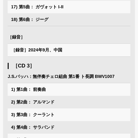
17) 第5曲： ガヴォット I-II
18) 第6曲： ジーグ
［録音］
［録音］2024年9月、中国
［CD 3］
J.S.バッハ：無伴奏チェロ組曲 第1番 ト長調 BWV1007
1) 第1曲： 前奏曲
2) 第2曲： アルマンド
3) 第3曲： クーラント
4) 第4曲： サラバンド