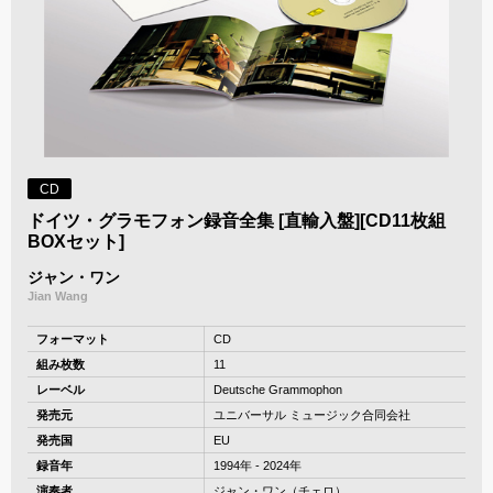
CD
ドイツ・グラモフォン録音全集 [直輸入盤][CD11枚組
BOXセット]
ジャン・ワン
Jian Wang
フォーマット
CD
組み枚数
11
レーベル
Deutsche Grammophon
発売元
ユニバーサル ミュージック合同会社
発売国
EU
録音年
1994年 - 2024年
演奏者
ジャン・ワン（チェロ）