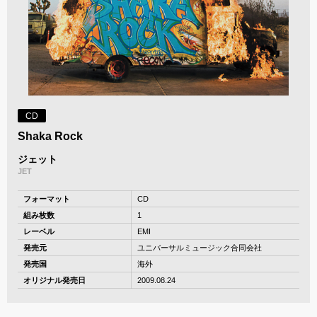
CD
Shaka Rock
ジェット
JET
フォーマット
CD
組み枚数
1
レーベル
EMI
発売元
ユニバーサルミュージック合同会社
発売国
海外
オリジナル発売日
2009.08.24