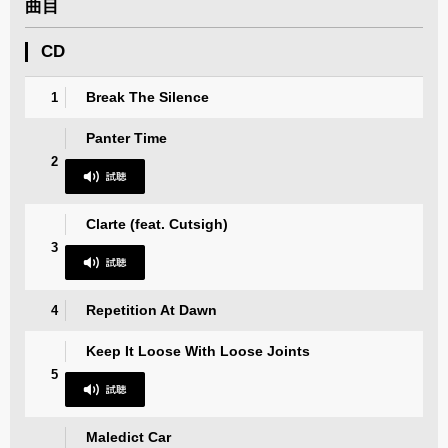
曲目
CD
Break The Silence
1
Panter Time
2
Clarte (feat. Cutsigh)
3
Repetition At Dawn
4
Keep It Loose With Loose Joints
5
Maledict Car