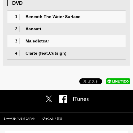
DVD
Beneath The Water Surface
1
Aanaatt
2
Maledictcar
3
Clarte (feat.Cutsigh)
4
レーベル
USM JAPAN
ジャンル
邦楽