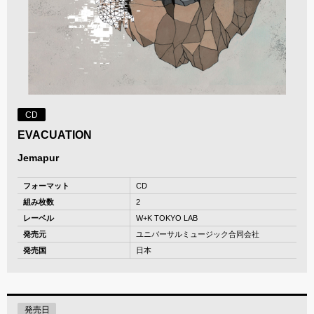
CD
EVACUATION
Jemapur
フォーマット
CD
組み枚数
2
レーベル
W+K TOKYO LAB
発売元
ユニバーサルミュージック合同会社
発売国
日本
発売日