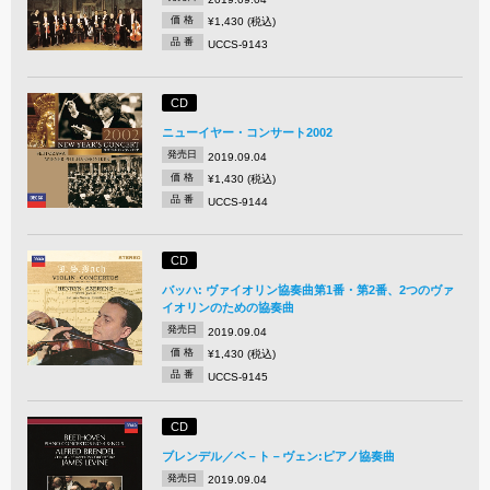
価 格
¥1,430 (税込)
品 番
UCCS-9143
CD
ニューイヤー・コンサート2002
発売日
2019.09.04
価 格
¥1,430 (税込)
品 番
UCCS-9144
CD
バッハ: ヴァイオリン協奏曲第1番・第2番、2つのヴァ
イオリンのための協奏曲
発売日
2019.09.04
価 格
¥1,430 (税込)
品 番
UCCS-9145
CD
ブレンデル／ベ－ト－ヴェン:ピアノ協奏曲
発売日
2019.09.04