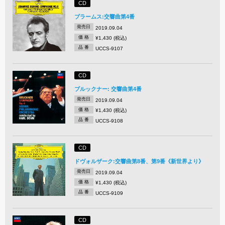
CD
ブラームス:交響曲第4番
発売日
2019.09.04
価 格
¥1,430 (税込)
品 番
UCCS-9107
CD
ブルックナー: 交響曲第4番
発売日
2019.09.04
価 格
¥1,430 (税込)
品 番
UCCS-9108
CD
ドヴォルザーク:交響曲第8番、第9番《新世界より》
発売日
2019.09.04
価 格
¥1,430 (税込)
品 番
UCCS-9109
CD