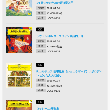
ン: 青少年のための管弦楽入門
発売日
2019.09.04
価 格
¥1,430 (税込)
品 番
UCCS-9131
CD
ラヴェル:ボレロ、スペイン狂詩曲、他
発売日
2019.09.04
価 格
¥1,430 (税込)
品 番
UCCS-9132
CD
R.コルサコフ:交響組曲《シェエラザード》／ボロディ
ン:だったん人の踊り
発売日
2019.09.04
価 格
¥1,430 (税込)
品 番
UCCS-9133
CD
ロッシーニ:序曲集