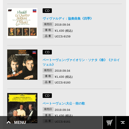
CD
ヴィヴァルディ：協奏曲集《四季》
発売日
2019.09.04
価 格
¥1,430 (税込)
品 番
UCCS-9159
CD
ベートーヴェン:ヴァイオリン・ソナタ《春》《クロイ
ツェル》
発売日
2019.09.04
価 格
¥1,430 (税込)
品 番
UCCS-9160
CD
ベートーヴェン:大公・街の歌
発売日
2019.09.04
価 格
¥1,430 (税込)
品 番
UCCS-9161
MENU