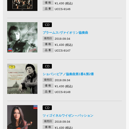
価 格
¥1,430 (税込)
品 番
UCCS-9146
CD
ブラームス:ヴァイオリン協奏曲
発売日
2019.09.04
価 格
¥1,430 (税込)
品 番
UCCS-9147
CD
ショパン:ピアノ協奏曲第1番&第2番
発売日
2019.09.04
価 格
¥1,430 (税込)
品 番
UCCS-9148
CD
ツィゴイネルワイゼン～パッション
発売日
2019.09.04
価 格
¥1,430 (税込)