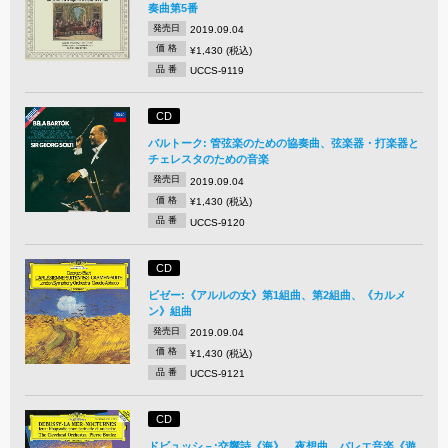
奏曲第5番
発売日
2019.09.04
価 格
¥1,430 (税込)
品 番
UCCS-9119
CD
バルトーク: 管弦楽のための協奏曲、弦楽器・打楽器と
チェレスタのための音楽
発売日
2019.09.04
価 格
¥1,430 (税込)
品 番
UCCS-9120
CD
ビゼー:《アルルの女》第1組曲、第2組曲、《カルメ
ン》組曲
発売日
2019.09.04
価 格
¥1,430 (税込)
品 番
UCCS-9121
CD
ドビュッシ－:交響詩《海》、夜想曲、バレエ音楽《遊