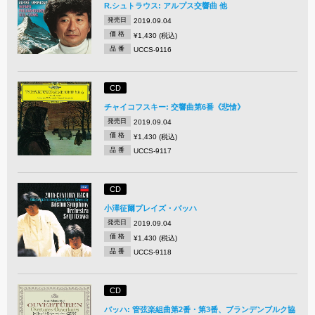
R.シュトラウス: アルプス交響曲 他
発売日
2019.09.04
価 格
¥1,430 (税込)
品 番
UCCS-9116
CD
チャイコフスキー: 交響曲第6番《悲愴》
発売日
2019.09.04
価 格
¥1,430 (税込)
品 番
UCCS-9117
CD
小澤征爾プレイズ・バッハ
発売日
2019.09.04
価 格
¥1,430 (税込)
品 番
UCCS-9118
CD
バッハ: 管弦楽組曲第2番・第3番、ブランデンブルク協