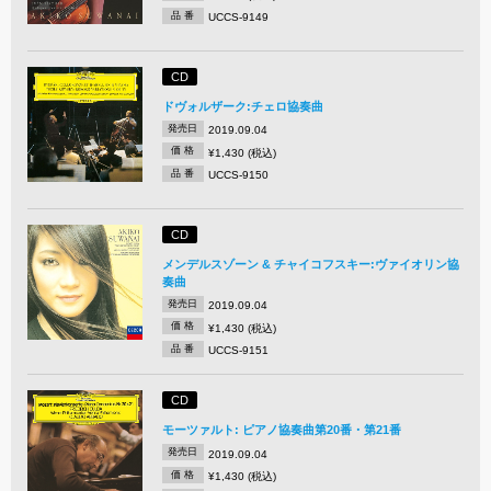
品 番
UCCS-9149
CD
ドヴォルザーク:チェロ協奏曲
発売日
2019.09.04
価 格
¥1,430 (税込)
品 番
UCCS-9150
CD
メンデルスゾーン & チャイコフスキー:ヴァイオリン協
奏曲
発売日
2019.09.04
価 格
¥1,430 (税込)
品 番
UCCS-9151
CD
モーツァルト: ピアノ協奏曲第20番・第21番
発売日
2019.09.04
価 格
¥1,430 (税込)