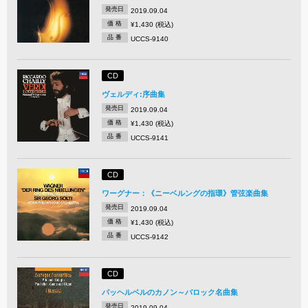
発売日
2019.09.04
価 格
¥1,430 (税込)
品 番
UCCS-9140
CD
ヴェルディ:序曲集
発売日
2019.09.04
価 格
¥1,430 (税込)
品 番
UCCS-9141
CD
ワーグナー：《ニーベルングの指環》管弦楽曲集
発売日
2019.09.04
価 格
¥1,430 (税込)
品 番
UCCS-9142
CD
パッヘルベルのカノン～バロック名曲集
発売日
2019.09.04