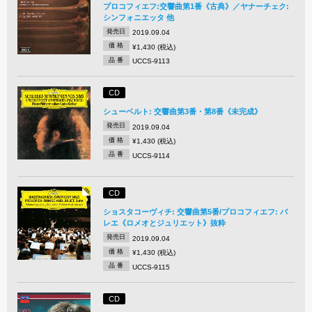
プロコフィエフ:交響曲第1番《古典》／ヤナーチェク:
シンフォニエッタ 他
発売日
2019.09.04
価 格
¥1,430 (税込)
品 番
UCCS-9113
CD
シューベルト: 交響曲第3番・第8番《未完成》
発売日
2019.09.04
価 格
¥1,430 (税込)
品 番
UCCS-9114
CD
ショスタコーヴィチ: 交響曲第5番/プロコフィエフ: バ
レエ《ロメオとジュリエット》抜粋
発売日
2019.09.04
価 格
¥1,430 (税込)
品 番
UCCS-9115
CD