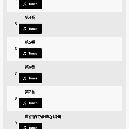
第4番
5
第5番
6
第6番
7
第7番
8
世俗的で豪華な唱句
9