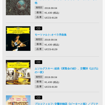
他
発売日
2019.09.04
価 格
¥1,430 (税込)
品 番
UCCS-9128
CD
モーツァルト:オペラ序曲集
発売日
2019.09.04
価 格
¥1,430 (税込)
品 番
UCCS-9129
CD
ムソルグスキー: 組曲《展覧会の絵》、交響詩《はげ山
の一夜》
発売日
2019.09.04
価 格
¥1,430 (税込)
品 番
UCCS-9130
CD
プロコフィエフ: 交響的物語《ピーターと狼》／ブリテ