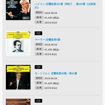
ハイドン:交響曲第101番《時計》、第103番《太鼓連
打》
発売日
2019.09.04
価 格
¥1,430 (税込)
品 番
UCCS-9110
CD
マーラー:交響曲第5番
発売日
2019.09.04
価 格
¥1,430 (税込)
品 番
UCCS-9111
CD
モ－ツァルト 交響曲第40番／第41番
発売日
2019.09.04
価 格
¥1,430 (税込)
品 番
UCCS-9112
CD