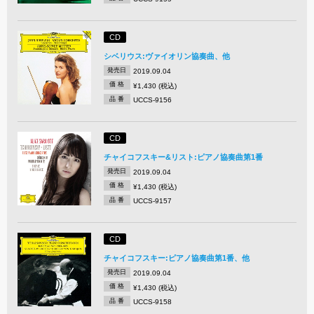
CD
シベリウス:ヴァイオリン協奏曲、他
発売日
2019.09.04
価 格
¥1,430 (税込)
品 番
UCCS-9156
CD
チャイコフスキー&リスト:ピアノ協奏曲第1番
発売日
2019.09.04
価 格
¥1,430 (税込)
品 番
UCCS-9157
CD
チャイコフスキー:ピアノ協奏曲第1番、他
発売日
2019.09.04
価 格
¥1,430 (税込)
品 番
UCCS-9158