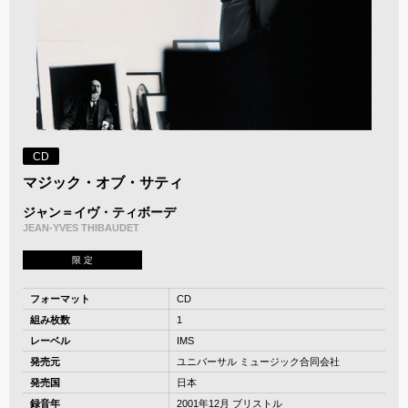
CD
マジック・オブ・サティ
ジャン＝イヴ・ティボーデ
JEAN-YVES THIBAUDET
限 定
フォーマット
CD
組み枚数
1
レーベル
IMS
発売元
ユニバーサル ミュージック合同会社
発売国
日本
録音年
2001年12月 ブリストル