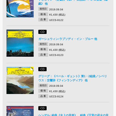
戯》 他
発売日
2019.09.04
価 格
¥1,430 (税込)
品 番
UCCS-9122
CD
ガーシュウィン:ラプソディ・イン・ブルー 他
発売日
2019.09.04
価 格
¥1,430 (税込)
品 番
UCCS-9123
CD
グリーグ：《ペール・ギュント》第1・2組曲／シベリ
ウス：交響詩《フィンランディア》 他
発売日
2019.09.04
価 格
¥1,430 (税込)
品 番
UCCS-9124
CD
ヘンデル: 組曲《水上の音楽》、組曲《王宮の花火の音