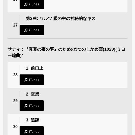
第2曲: ワルツ 眼の中の神秘的なキス
27
サティ：『真夏の夜の夢』のための5つのしかめ面(1929)(ミヨ
ー編曲)*
1. 前口上
28
2. 空想
29
3. 追跡
30