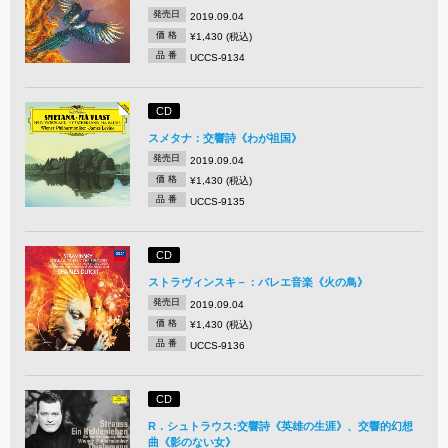
発売日
2019.09.04
価 格
¥1,430 (税込)
品 番
UCCS-9134
CD
スメタナ：交響詩《わが祖国》
発売日
2019.09.04
価 格
¥1,430 (税込)
品 番
UCCS-9135
CD
ストラヴィンスキ－：バレエ音楽《火の鳥》
発売日
2019.09.04
価 格
¥1,430 (税込)
品 番
UCCS-9136
CD
R．シュトラウス:交響詩《英雄の生涯》、交響的幻想
曲《影のない女》