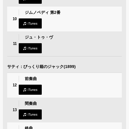
ジムノペディ 第2番
10
ジュ・トゥ・ヴ
11
サティ：びっくり箱のジャック(1899)
前奏曲
12
間奏曲
13
終曲