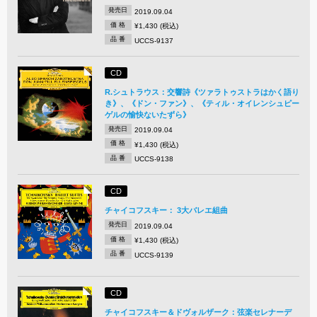
発売日
2019.09.04
価 格
¥1,430 (税込)
品 番
UCCS-9137
CD
R.シュトラウス：交響詩《ツァラトゥストラはかく語り
き》、《ドン・ファン》、《ティル・オイレンシュピー
ゲルの愉快ないたずら》
発売日
2019.09.04
価 格
¥1,430 (税込)
品 番
UCCS-9138
CD
チャイコフスキー： 3大バレエ組曲
発売日
2019.09.04
価 格
¥1,430 (税込)
品 番
UCCS-9139
CD
チャイコフスキー＆ドヴォルザーク：弦楽セレナーデ