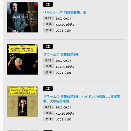
CD
ベルリオーズ:幻想交響曲、他
発売日
2019.09.04
価 格
¥1,430 (税込)
品 番
UCCS-9104
CD
ブラームス:交響曲第1番
発売日
2019.09.04
価 格
¥1,430 (税込)
品 番
UCCS-9105
CD
ブラームス:交響曲第2番、ハイドンの主題による変奏
曲、大学祝典序曲
発売日
2019.09.04
価 格
¥1,430 (税込)
品 番
UCCS-9106