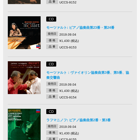
品 番
UCCS-9152
CD
モーツァルト: ピアノ協奏曲第23番・第24番
発売日
2019.09.04
価 格
¥1,430 (税込)
品 番
UCCS-9153
CD
モーツァルト：ヴァイオリン協奏曲第3番、第5番、協
奏交響曲
発売日
2019.09.04
価 格
¥1,430 (税込)
品 番
UCCS-9154
CD
ラフマニノフ: ピアノ協奏曲第2番・第3番
発売日
2019.09.04
価 格
¥1,430 (税込)
品 番
UCCS-9155