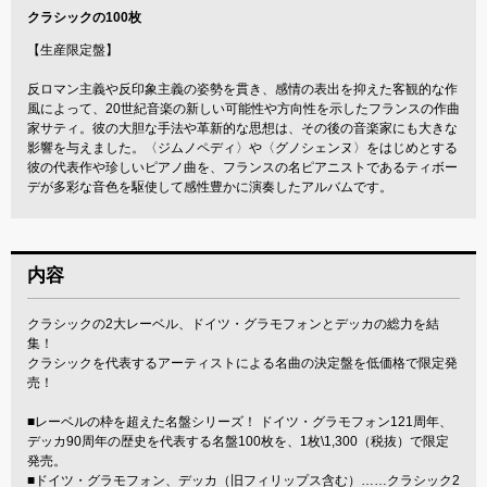
クラシックの100枚
【生産限定盤】
反ロマン主義や反印象主義の姿勢を貫き、感情の表出を抑えた客観的な作
風によって、20世紀音楽の新しい可能性や方向性を示したフランスの作曲
家サティ。彼の大胆な手法や革新的な思想は、その後の音楽家にも大きな
影響を与えました。〈ジムノペディ〉や〈グノシェンヌ〉をはじめとする
彼の代表作や珍しいピアノ曲を、フランスの名ピアニストであるティボー
デが多彩な音色を駆使して感性豊かに演奏したアルバムです。
内容
クラシックの2大レーベル、ドイツ・グラモフォンとデッカの総力を結
集！
クラシックを代表するアーティストによる名曲の決定盤を低価格で限定発
売！
■レーベルの枠を超えた名盤シリーズ！ ドイツ・グラモフォン121周年、
デッカ90周年の歴史を代表する名盤100枚を、1枚\1,300（税抜）で限定
発売。
■ドイツ・グラモフォン、デッカ（旧フィリップス含む）……クラシック2