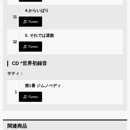
4.からいばり
31
5. それでは退散
32
CD *世界初録音
サティ：
第1番 ジムノペディ
1
関連商品