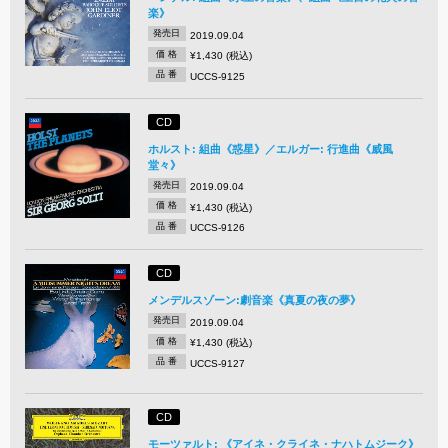
楽》
発売日
2019.09.04
価 格
¥1,430 (税込)
品 番
UCCS-9125
CD
ホルスト: 組曲《惑星》／エルガー: 行進曲《威風
堂々》
発売日
2019.09.04
価 格
¥1,430 (税込)
品 番
UCCS-9126
CD
メンデルスゾーン:劇音楽《真夏の夜の夢》
発売日
2019.09.04
価 格
¥1,430 (税込)
品 番
UCCS-9127
CD
モーツァルト: 《アイネ・クライネ・ナハトムジーク》