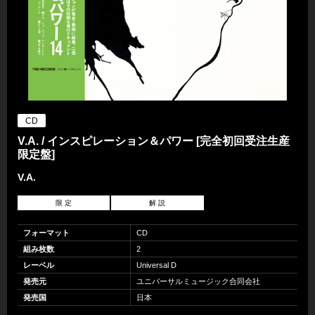
CD
V.A. / インスピレーション＆パワー [完全初回受注生産
限定盤]
V.A.
限 定
解 説
フォーマット
CD
組み枚数
2
レーベル
Universal D
発売元
ユニバーサルミュージック合同会社
発売国
日本