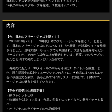
日本のジャズ史上空前絶後のイベントのドキュメント。
14夜の中から８グループを厳選。２枚組オムニバス。
内容
【今、日本のフリー・ジャズを聴く！】
2003年10月22日、「70年代日本のフリー・ジャズを聴く！」 と題し
て、日本のフリー・ジャズのアルバム（トリオ原盤）が計30タイトル発売
されました。当時大型CDショップでも展開され、大きな話題を呼んだシ
リーズですが、それから10年以上が経過したいま、再度このシリーズを、
新たな切り口で発売しようという企画です。
再発売にあたり、30タイトルの中から今回は15タイトルを厳選。ま
た、現在活躍中のDJやミュージシャンの方々に、各作品にまつわるエッ
セイや感想文を依頼。 あらためて"今”のリスナーに向けて、日本のフリ
ー・ジャズの魅力を伝えていきます。
【完全初回受注生産限定盤】
・紙ジャケット仕様
・執筆陣 計15名（内容は、作品の印象やエッセイなどの新ライナーを製
作）
・オリジナルのライナーでの作品解説付