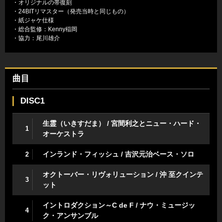
・オリジナルの帯復刻
・24BITリマスター（発売当時と同じもの）
・紙ジャケ仕様
・総合監修：Kenny稲岡
・協力：尾川雄介
曲目
DISC1
生霊（いきすだま） / 宮間利之とニュー・ハード・
1
オーケストラ
インランド・フィッシュ / 吉沢元治ベース・ソロ
2
オクトーバー・リヴォリューション / 沖 至クインテ
3
ット
イントロダクション～C de F / ナウ・ミュージッ
4
ク・アンサンブル