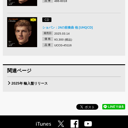
品 番
486-6018
CD
ショパン：24の前奏曲 他 [UHQCD]
発売日
2025.03.14
価 格
¥3,300 (税込)
品 番
UCCG-45116
関連ページ
2025年 輸入盤リリース