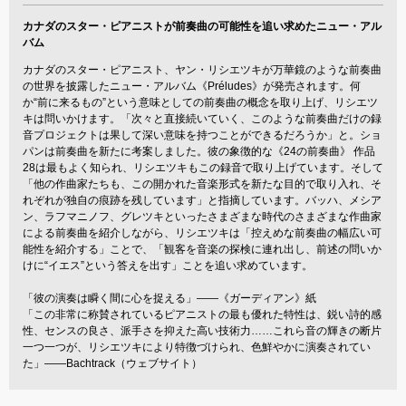
カナダのスター・ピアニストが前奏曲の可能性を追い求めたニュー・アル
バム
カナダのスター・ピアニスト、ヤン・リシエツキが万華鏡のような前奏曲
の世界を披露したニュー・アルバム《Préludes》が発売されます。何
か“前に来るもの”という意味としての前奏曲の概念を取り上げ、リシエツ
キは問いかけます。「次々と直接続いていく、このような前奏曲だけの録
音プロジェクトは果して深い意味を持つことができるだろうか」と。ショ
パンは前奏曲を新たに考案しました。彼の象徴的な《24の前奏曲》 作品
28は最もよく知られ、リシエツキもこの録音で取り上げています。そして
「他の作曲家たちも、この開かれた音楽形式を新たな目的で取り入れ、そ
れぞれが独自の痕跡を残しています」と指摘しています。バッハ、メシア
ン、ラフマニノフ、グレツキといったさまざまな時代のさまざまな作曲家
による前奏曲を紹介しながら、リシエツキは「控えめな前奏曲の幅広い可
能性を紹介する」ことで、「観客を音楽の探検に連れ出し、前述の問いか
けに“イエス”という答えを出す」ことを追い求めています。
「彼の演奏は瞬く間に心を捉える」――《ガーディアン》紙
「この非常に称賛されているピアニストの最も優れた特性は、鋭い詩的感
性、センスの良さ、派手さを抑えた高い技術力……これら音の輝きの断片
一つ一つが、リシエツキにより特徴づけられ、色鮮やかに演奏されてい
た」――Bachtrack（ウェブサイト）