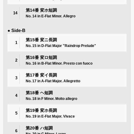
第14番 変ホ短調
14
No. 14 in E-Flat Minor. Allegro
● Side-B
第15番 変ニ長調
1
No. 15 in D-Flat Major "Raindrop Prelude"
第16番 変ロ短調
2
No. 16 in B-Flat Minor. Presto con fuoco
第17番 変イ長調
3
No. 17 in A-Flat Major. Allegretto
第18番 ヘ短調
4
No. 18 in F Minor. Molto allegro
第19番 変ホ長調
5
No. 19 in E-Flat Major. Vivace
第20番 ハ短調
6
No. 20 in C Minor. Largo