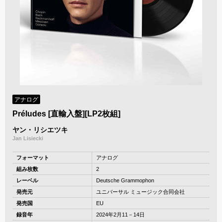
アナログ
Préludes [直輸入盤][LP2枚組]
ヤン・リシエツキ
Jan Lisiecki
フォーマット
アナログ
組み枚数
2
レーベル
Deutsche Grammophon
発売元
ユニバーサル ミュージック合同会社
発売国
EU
録音年
2024年2月11－14日