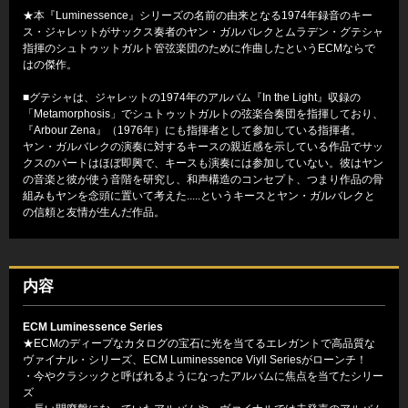
★本『Luminessence』シリーズの名前の由来となる1974年録音のキー
ス・ジャレットがサックス奏者のヤン・ガルバレクとムラデン・グテシャ
指揮のシュトゥットガルト管弦楽団のために作曲したというECMならで
はの傑作。
■グテシャは、ジャレットの1974年のアルバム『In the Light』収録の
「Metamorphosis」でシュトゥットガルトの弦楽合奏団を指揮しており、
『Arbour Zena』（1976年）にも指揮者として参加している指揮者。
ヤン・ガルバレクの演奏に対するキースの親近感を示している作品でサッ
クスのパートはほぼ即興で、キースも演奏には参加していない。彼はヤン
の音楽と彼が使う音階を研究し、和声構造のコンセプト、つまり作品の骨
組みもヤンを念頭に置いて考えた.....というキースとヤン・ガルバレクと
の信頼と友情が生んだ作品。
内容
ECM Luminessence Series
★ECMのディープなカタログの宝石に光を当てるエレガントで高品質な
ヴァイナル・シリーズ、ECM Luminessence Viyll Seriesがローンチ！
・今やクラシックと呼ばれるようになったアルバムに焦点を当てたシリー
ズ