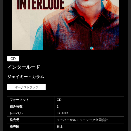
CD
インタールード
ジェイミー・カラム
ボーナストラック
フォーマット
CD
組み枚数
1
レーベル
ISLAND
発売元
ユニバーサルミュージック合同会社
発売国
日本