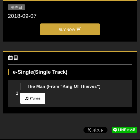
発売日
2018-09-07
BUY NOW
曲目
e-Single(Single Track)
The Man (From "King Of Thieves")
1