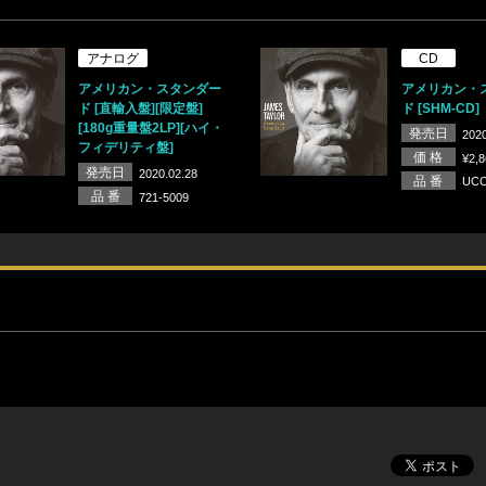
アナログ
CD
アメリカン・スタンダー
アメリカン・
ド [直輸入盤][限定盤]
ド [SHM-CD]
[180g重量盤2LP][ハイ・
発売日
2020
フィデリティ盤]
価 格
¥2,
発売日
2020.02.28
品 番
UCC
品 番
721-5009