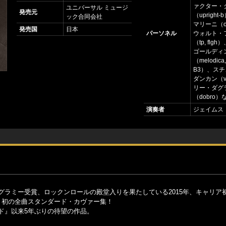
ァクター・
ユニバーサル ミュージ
発売元
（upright
ック合同会社
マリーニ（cl
発売国
日本
パーソネル
ウォルト・
（tp, flg
ゴールディ
（melodica
B3）、ス
ダンカン（v
リー・ダグ
（dobro）
演奏者
ジェイムス
グラミー受賞、ロックンロールの殿堂入りを果たしている2015年、キャリア
り、初の全曲スタンダード・カヴァー集！
ルド』以来5年ぶりの待望の作品。