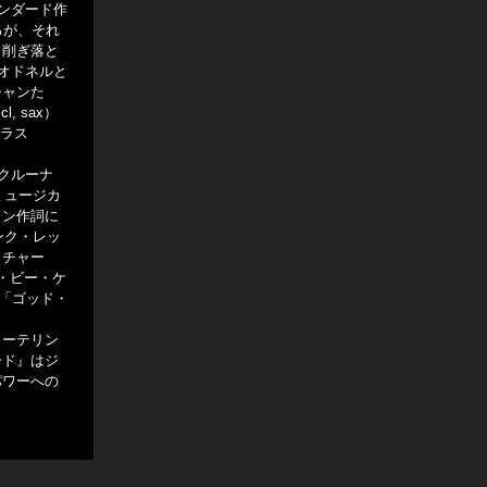
ンダード作
るが、それ
、削ぎ落と
オドネルと
シャンた
, sax）
グラス
クルーナ
ミュージカ
トン作詞に
ンク・レッ
リチャー
・ビー・ケ
ク「ゴッド・
リーテリン
ード』はジ
パワーへの