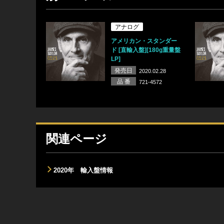
アナログ
アメリカン・スタンダー
ド [直輸入盤][180g重量盤
LP]
発売日
2020.02.28
品 番
721-4572
関連ページ
2020年 輸入盤情報