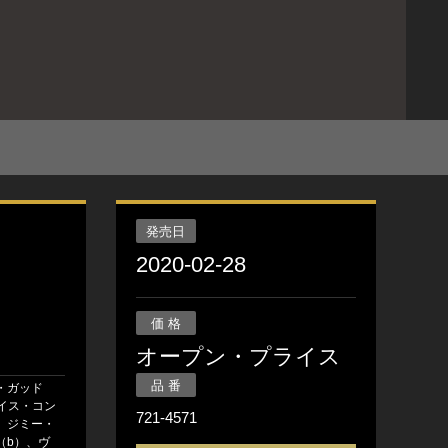
発売日
2020-02-28
価 格
オープン・プライス
品 番
・ガッド
ルイス・コン
721-4571
）、ジミー・
（b）、ヴ