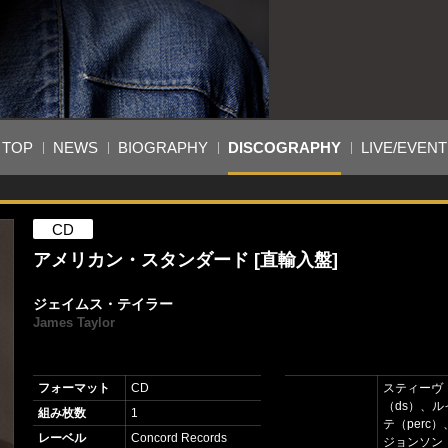
TOP
NEWS
BIOGRAPHY
DISCOGRAPHY
LIVE/EVENT
CD
アメリカン・スタンダード [直輸入盤]
ジェイムス・テイラー
James Taylor
フォーマット
CD
スティーヴ
（ds）、
組み枚数
1
テ（perc
レーベル
Concord Records
ジョンソン