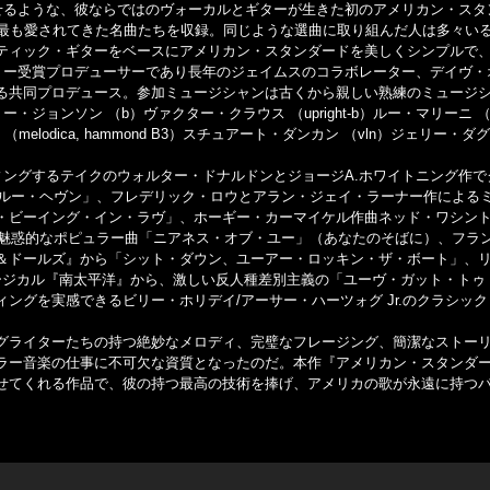
せるような、彼ならではのヴォーカルとギターが生きた初のアメリカン・スタ
で最も愛されてきた名曲たちを収録。同じような選曲に取り組んだ人は多々い
ティック・ギターをベースにアメリカン・スタンダードを美しくシンプルで
ミー受賞プロデューサーであり長年のジェイムスのコラボレーター、デイヴ・
る共同プロデュース。参加ミュージシャンは古くから親しい熟練のミュージ
ジョンソン （b）ヴァクター・クラウス （upright-b）ルー・マリーニ （cl
melodica, hammond B3）スチュアート・ダンカン （vln）ジェリー・ダ
ィングするテイクのウォルター・ドナルドンとジョージA.ホワイトニング作で
ブルー・ヘヴン」、フレデリック・ロウとアラン・ジェイ・ラーナー作による
・ビーイング・イン・ラヴ」、ホーギー・カーマイケル作曲ネッド・ワシン
た魅惑的なポピュラー曲「ニアネス・オブ・ユー」（あなたのそばに）、フラ
＆ドールズ』から「シット・ダウン、ユーアー・ロッキン・ザ・ボート」、
ージカル『南太平洋』から、激しい反人種差別主義の「ユーヴ・ガット・トゥ
ングを実感できるビリー・ホリデイ/アーサー・ハーツォグ Jr.のクラシッ
グライターたちの持つ絶妙なメロディ、完璧なフレージング、簡潔なストー
ラー音楽の仕事に不可欠な資質となったのだ。本作『アメリカン・スタンダ
せてくれる作品で、彼の持つ最高の技術を捧げ、アメリカの歌が永遠に持つ