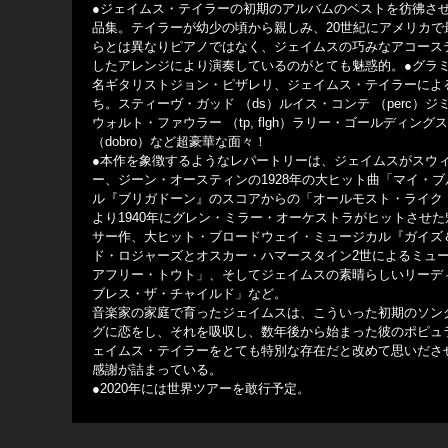
●ジェイムス・テイラーの初期のアルバムのベストを彷彿さ
品集。テイラーが幼少の頃から親しみ、20世紀にアメリカ
らとは異なりピアノではなく、ジェイムスの巧みなアコース
したアレンジにより演奏しているのがとても魅惑的。●グラ
名ギタリストジョン・ピザレリ、ジェイムス・テイラーによ
ち。スティーヴ・ガッド （ds）ルイス・コンテ （perc）ジミー・
ウォルト・ファウラー （tp, flgh）ラリー・ゴールディングス （
（dobro）など超豪華な面々！
●本作を象徴するようなレパートリーは、ジェイムスがスウ
ー、ジーン・オースティンの1928年の大ヒット曲「マイ・
ル『ブリガドーン』のスコアからの「オールモスト・ライク
より1940年にグレン・ミラー・オーケストラがヒットさせ
サー作、大ヒット・ブロードウェイ・ミュージカル『ガイズ
ド・ロジャーズとオスカー・ハマースタイン2世によるミュ
アフリー・トウト」、そしてジェイムスの素晴らしいリーディ
ブレス・ザ・チャイルド」など。
音楽家の家庭で育ったジェイムスは、こういった初期のソン
グに恋をし、それを吸収し、数年後から始まった彼のポピュ
ェイムス・テイラーをとても特別な存在だと改めて思いださ
感謝が詰まっている。
●2020年には世界ツアーを敢行予定。