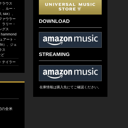
クラウス
-b）、ルー・
, sax）、
ファウラー
DOWNLOAD
h）、ラリー・
ングス
, hammond
チュアート・
ln）、ジェ
ラス
STREAMING
など
・テイラー
在庫情報は購入先にてご確認ください。
初の全米