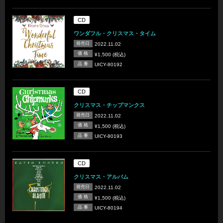
CD
ワンダフル・クリスマス・タイム
発売日
2022.11.02
価 格
¥1,500 (税込)
品 番
UICY-80192
CD
クリスマス・チップマンクス
発売日
2022.11.02
価 格
¥1,500 (税込)
品 番
UICY-80193
CD
クリスマス・アルバム
発売日
2022.11.02
価 格
¥1,500 (税込)
品 番
UICY-80194