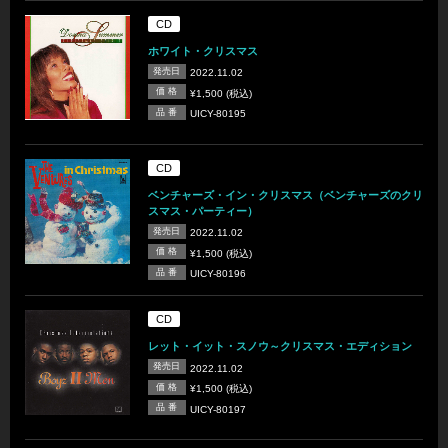
CD
ホワイト・クリスマス
発売日
2022.11.02
価 格
¥1,500 (税込)
品 番
UICY-80195
CD
ベンチャーズ・イン・クリスマス（ベンチャーズのクリ
スマス・パーティー）
発売日
2022.11.02
価 格
¥1,500 (税込)
品 番
UICY-80196
CD
レット・イット・スノウ～クリスマス・エディション
発売日
2022.11.02
価 格
¥1,500 (税込)
品 番
UICY-80197