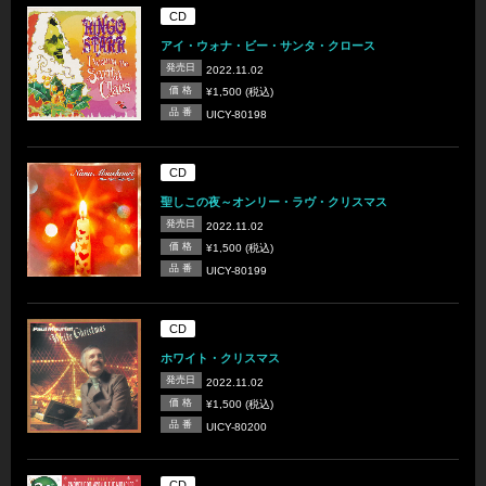
CD
アイ・ウォナ・ビー・サンタ・クロース
発売日
2022.11.02
価 格
¥1,500 (税込)
品 番
UICY-80198
CD
聖しこの夜～オンリー・ラヴ・クリスマス
発売日
2022.11.02
価 格
¥1,500 (税込)
品 番
UICY-80199
CD
ホワイト・クリスマス
発売日
2022.11.02
価 格
¥1,500 (税込)
品 番
UICY-80200
CD