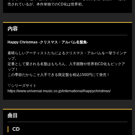
売されているが、本作単独でのCD化は世界初。
内容
Happy Christmas -クリスマス・アルバム名盤集-
素晴らしいアーティストたちによるクリスマス・アルバムを一挙ラインナ
ップ。
定番として愛される名盤はもちろん、入手困難や世界初CD化もピックア
ップ！
この季節だからこそ入手できる限定盤を税込1500円にて発売！
▽シリーズサイト
https://www.universal-music.co.jp/international/happychristmas/
曲目
CD