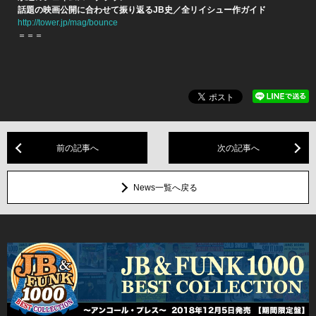
話題の映画公開に合わせて振り返るJB史／全リイシュー作ガイド
http://tower.jp/mag/bounce
＝＝＝
前の記事へ
次の記事へ
News一覧へ戻る