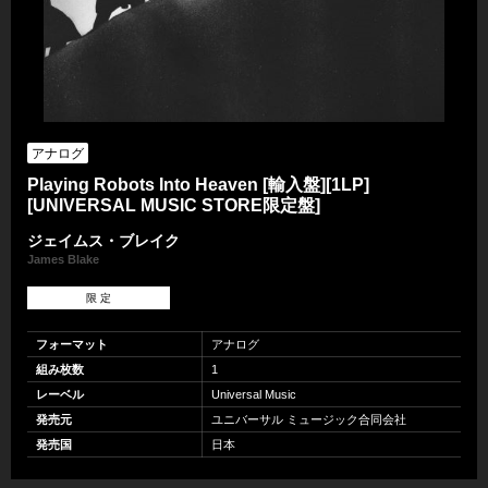
アナログ
Playing Robots Into Heaven [輸入盤][1LP]
[UNIVERSAL MUSIC STORE限定盤]
ジェイムス・ブレイク
James Blake
限 定
フォーマット
アナログ
組み枚数
1
レーベル
Universal Music
発売元
ユニバーサル ミュージック合同会社
発売国
日本