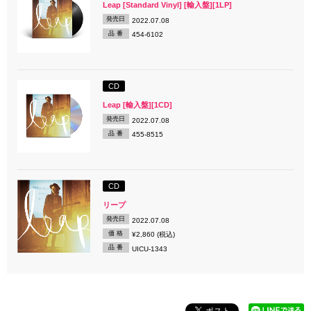
Leap [Standard Vinyl] [輸入盤][1LP]
発売日
2022.07.08
品 番
454-6102
CD
Leap [輸入盤][1CD]
発売日
2022.07.08
品 番
455-8515
CD
リープ
発売日
2022.07.08
価 格
¥2,860 (税込)
品 番
UICU-1343