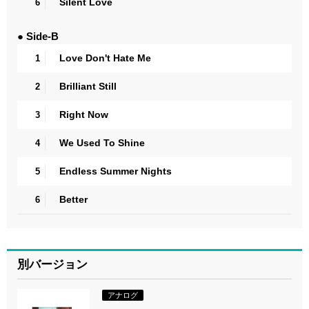
Silent Love
6
● Side-B
Love Don't Hate Me
1
Brilliant Still
2
Right Now
3
We Used To Shine
4
Endless Summer Nights
5
Better
6
別バージョン
アナログ