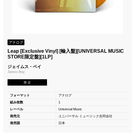
アナログ
Leap [Exclusive Vinyl] [輸入盤][UNIVERSAL MUSIC
STORE限定盤][1LP]
ジェイムス・ベイ
James Bay
限 定
フォーマット
アナログ
組み枚数
1
レーベル
Universal Music
発売元
ユニバーサル ミュージック合同会社
発売国
日本