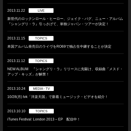
2013.11.22
LIVE
新世代のロックンロール・ヒーロー、ジェイク・バグ、ニュー・アルバム
『シャングリ・ラ』引っさげて、単独ジャパン・ツアーが決定！
2013.11.15
TOPICS
本国アルバム発売日のライヴをRO69で独占生中継することが決定
2013.11.12
TOPICS
NEW ALBUM 『シャングリ・ラ』リリースに先駆け、収録曲「メスド・
アップ・キッズ」が解禁！
2013.10.24
MEDIA - TV
10/28(月) tvk「洋楽天国」で新着ミュージック・ビデオを紹介！
2013.10.10
TOPICS
iTunes Festival: London 2013 – EP 配信中！