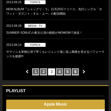
2013.09.25
TOPICS
NEW ALBUM『シャングリ・ラ』11月20日リリース。先行シングル「ホ
ワット・ダズント・キル・ユー」の配信開始
2013.08.28
MEDIA - TV
SUMMER SONUCの東京公演の模様がWOWOWで放送！
2013.08.14
TOPICS
サマソニ＆単独公演で早くもレジェンド達に並ぶ風格を見せるパフォーマ
ンスを披露!!!
1
2
3
4
5
6
PLAYLIST
Apple Music