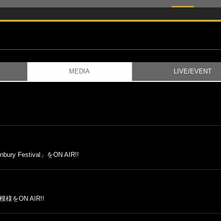
MEDIA
LIVE/EVENT
 Festival」をON AIR!!
様をON AIR!!