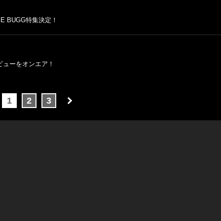
KE BUGG特集決定！
インタビューをオンエア！
1
2
3