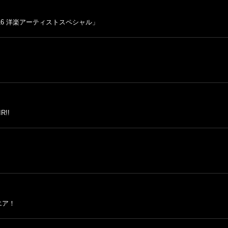
IVAL’ 16 洋楽アーティストスペシャル」
R!!
ンエア！