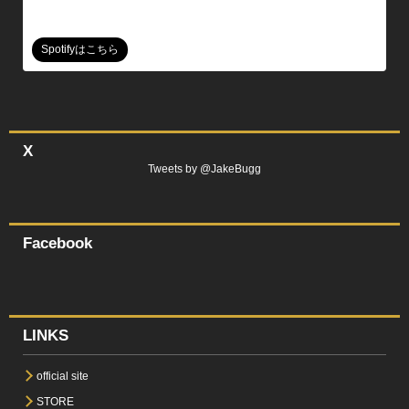
Spotifyはこちら
X
Tweets by @JakeBugg
Facebook
LINKS
official site
STORE