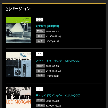
別バージョン
CD
処女航海 [UHQCD]
発売日
2019.02.13
価 格
¥1,980 (税込)
品 番
UCCQ-9431
CD
アウト・トゥ・ランチ +2 [UHQCD]
発売日
2019.02.13
価 格
¥1,980 (税込)
品 番
UCCQ-9432
CD
ザ・サイドワインダー +1 [UHQCD]
発売日
2019.02.13
価 格
¥1,980 (税込)