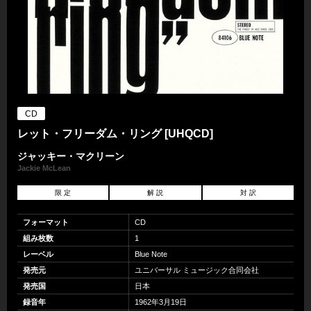
CD
レット・フリーダム・リング [UHQCD]
ジャッキー・マクリーン
Jackie McLean
限 定
解 説
対 訳
フォーマット
CD
組み枚数
1
レーベル
Blue Note
発売元
ユニバーサル ミュージック合同会社
発売国
日本
録音年
1962年3月19日