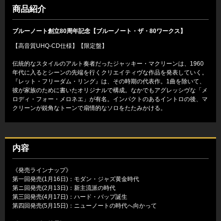
商品紹介
ブルーノート創立80周年記念【ブルーノート・ザ・80ワークス】
【高音質UHQ-CD仕様】【限定盤】
伝統的なスタイルのアルト奏者だったジャッキー・マクリーンは、1960
年代に入るとシーンの先端を行くクリエイティヴな作品を発表していく。
『レット・フリーダム・リング』は、その時期の代表作。1曲を除いて、
彼が家族のために書いたオリジナルで構成。なかでもアグレッシヴな「メ
ロディ・フォー・メロネエ」が有名。インパクトのあるイントロの後、マ
クリーンが鋭角なトーンで扇情的なソロをたたみかける。
内容
《発売ラインナップ》
第一回発売(1月16日)：モダン・ジャズ黄金時代
第ニ回発売(2月13日)：新主流派の時代
第三回発売(4月17日)：ハード・バップ誕生
第四回発売(5月15日)：ニューノートの時代へ向かって