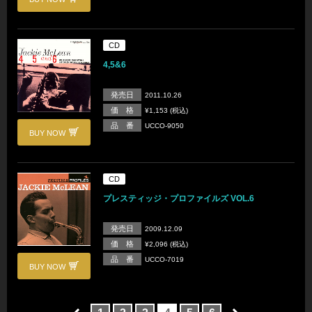
CD
4,5&6
発売日
2011.10.26
価 格
¥1,153 (税込)
品 番
UCCO-9050
BUY NOW
CD
プレスティッジ・プロファイルズ VOL.6
発売日
2009.12.09
価 格
¥2,096 (税込)
品 番
UCCO-7019
BUY NOW