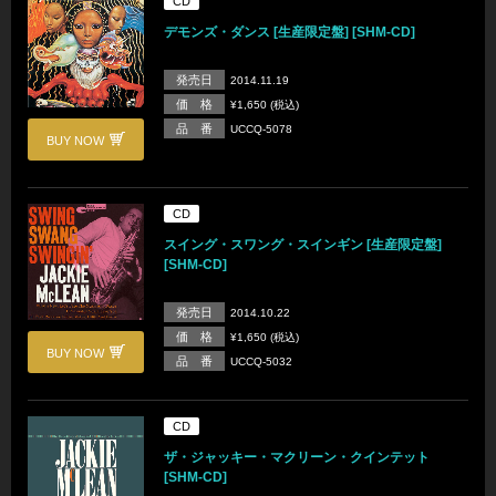
CD
デモンズ・ダンス [生産限定盤] [SHM-CD]
発売日
2014.11.19
価 格
¥1,650 (税込)
品 番
UCCQ-5078
BUY NOW
CD
スイング・スワング・スインギン [生産限定盤]
[SHM-CD]
発売日
2014.10.22
価 格
¥1,650 (税込)
BUY NOW
品 番
UCCQ-5032
CD
ザ・ジャッキー・マクリーン・クインテット
[SHM-CD]