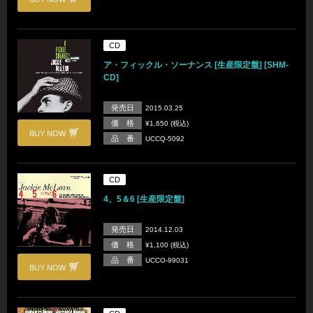
CD
ア・フィックル・ソーナンス [生産限定盤] [SHM-
CD]
発売日
2015.03.25
価 格
¥1,650 (税込)
BUY NOW
品 番
UCCQ-5092
CD
4、5＆6 [生産限定盤]
発売日
2014.12.03
価 格
¥1,100 (税込)
品 番
UCCO-99031
BUY NOW