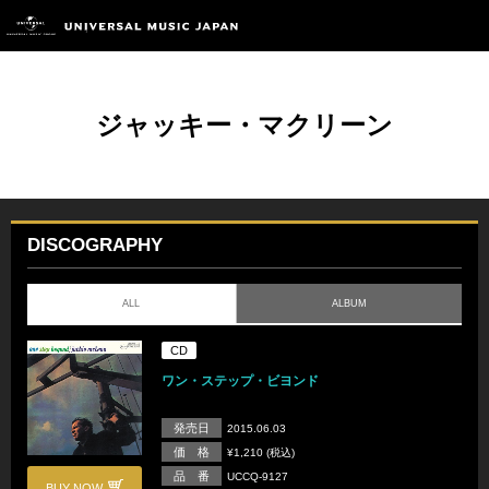
ジャッキー・マクリーン
DISCOGRAPHY
ALL
ALBUM
CD
ワン・ステップ・ビヨンド
発売日
2015.06.03
価 格
¥1,210 (税込)
品 番
UCCQ-9127
BUY NOW