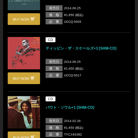
発売日
2014.06.25
価 格
¥1,650 (税込)
BUY NOW
品 番
UCCQ-5005
CD
ティッピン・ザ・スケールズ+3 [SHM-CD]
発売日
2014.06.25
価 格
¥1,650 (税込)
品 番
UCCQ-5017
BUY NOW
CD
バウト・ソウル+1 [SHM-CD]
発売日
2014.02.26
価 格
¥1,650 (税込)
品 番
TYCJ-81082
BUY NOW